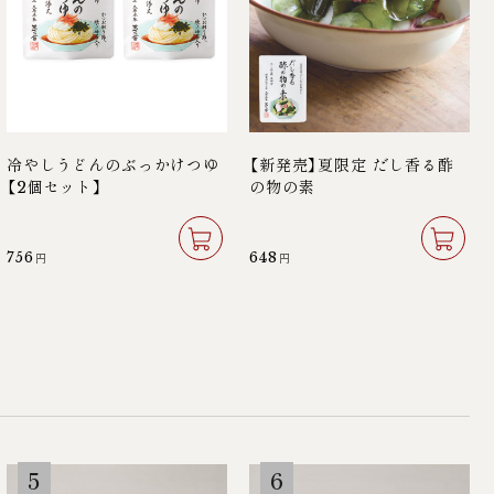
冷やしうどんのぶっかけつゆ
【新発売】夏限定 だし香る酢
【2個セット】
の物の素
756
648
円
円