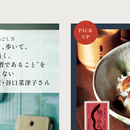
過ごし方
、歩いて、
描く。
者であること”を
さない
家・谷口菜津子さん