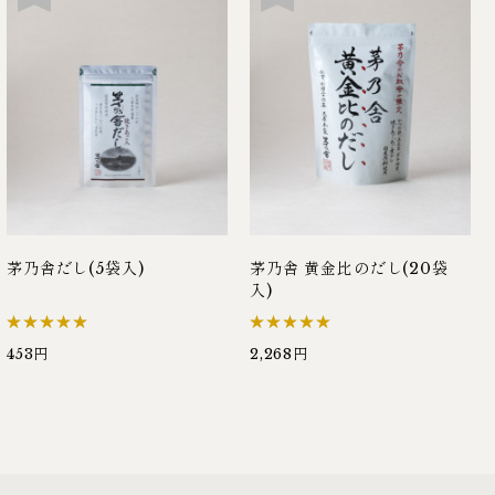
茅乃舎だし(5袋入)
茅乃舎 黄金比のだし(20袋
入)
453円
2,268円