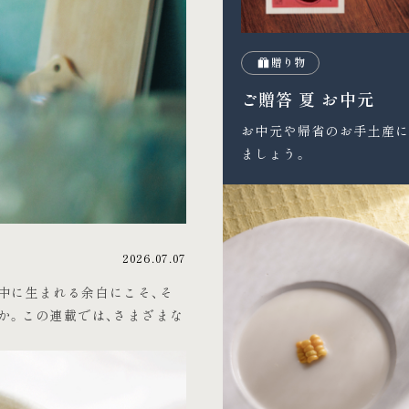
贈り物
ご贈答 夏 お中元
お中元や帰省のお手土産に
ましょう。
2026.07.07
中に生まれる余白にこそ、そ
か。この連載では、さまざまな