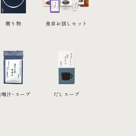
贈り物
食卓お試しセット
味噌汁・スープ
だしスープ