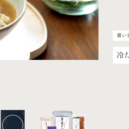
暑い日は、冷たいだし
冷たいだしで、