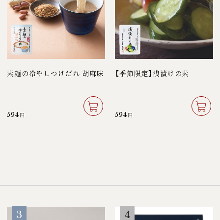
素麺の冷やしつけだれ 胡麻味
【季節限定】浅漬けの素
594
594
円
円