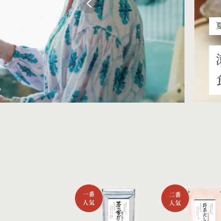
夏の茅乃舎
涼を感じる
食でいたわ