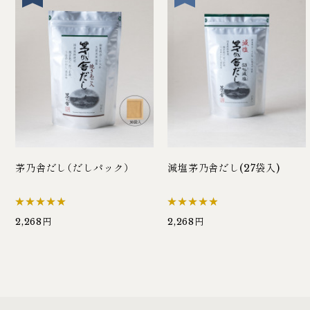
茅乃舎だし（だしパック）
減塩茅乃舎だし(27袋入)
2,268円
2,268円