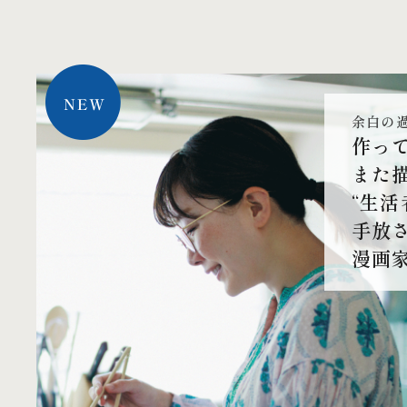
余白の
作って
また
“生活
手放
漫画