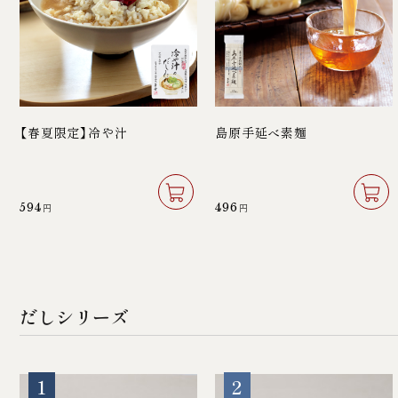
【春夏限定】冷や汁
島原手延べ素麺
594
496
円
円
だしシリーズ