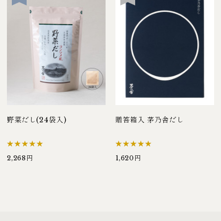
野菜だし(24袋入)
贈答箱入 茅乃舎だし
2,268円
1,620円