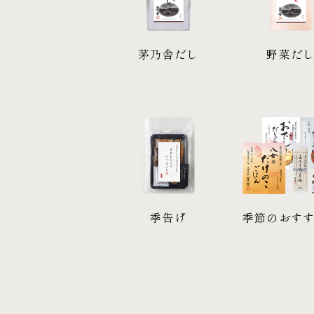
茅乃舎だし
野菜だ
季告げ
季節のおす