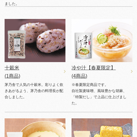
ました。
十穀米
冷や汁【春夏限定】
(1商品)
(4商品)
茅乃舎で人気の十穀米。彩りよく炊
※春夏限定商品です。
きあがるよう、茅乃舎の料理長が配
自社製麦味噌、風味豊かな胡麻、
合しました。
「特製だし」で上品に仕上げまし
た。