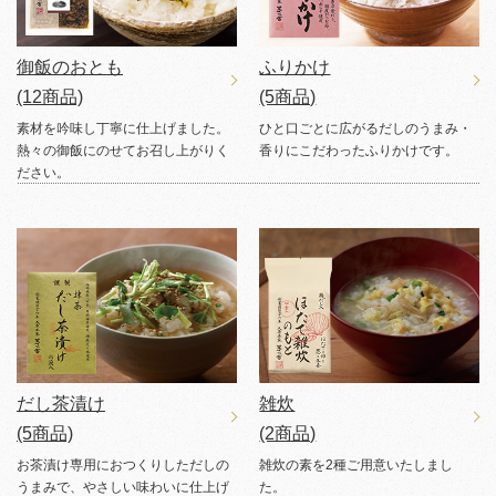
御飯のおとも
ふりかけ
(12商品)
(5商品)
素材を吟味し丁寧に仕上げました。
ひと口ごとに広がるだしのうまみ・
熱々の御飯にのせてお召し上がりく
香りにこだわったふりかけです。
ださい。
だし茶漬け
雑炊
(5商品)
(2商品)
お茶漬け専用におつくりしただしの
雑炊の素を2種ご用意いたしまし
うまみで、やさしい味わいに仕上げ
た。