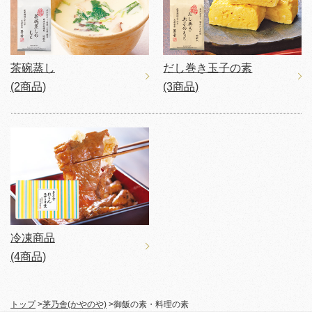
茶碗蒸し
だし巻き玉子の素
(2商品)
(3商品)
冷凍商品
(4商品)
トップ
>
茅乃舎(かやのや)
>
御飯の素・料理の素