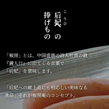
捧げもの
后妃
こうひ
への
「椒房」とは、中国盛唐の詩人杜甫の歌
『麗人行』に出てくる言葉で
「后妃」を意味します。
「后妃への献上品にも相応しい美味なる
逸品」それが椒房庵のコンセプト。