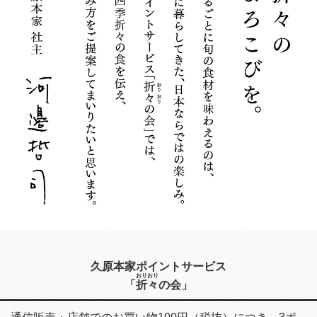
久原本家ポイントサービス
おり
おり
「
折
々
の会」