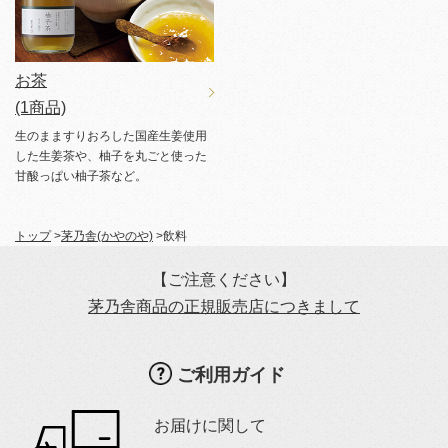
お茶
(1商品)
生のまますりおろした国産生姜使用
した生姜茶や、柚子を丸ごと使った
甘酸っぱい柚子茶など。
トップ
>
茅乃舎(かやのや)
>
飲料
【ご注意ください】
茅乃舎商品の正規販売店につきまして
ご利用ガイド
お届けに関して