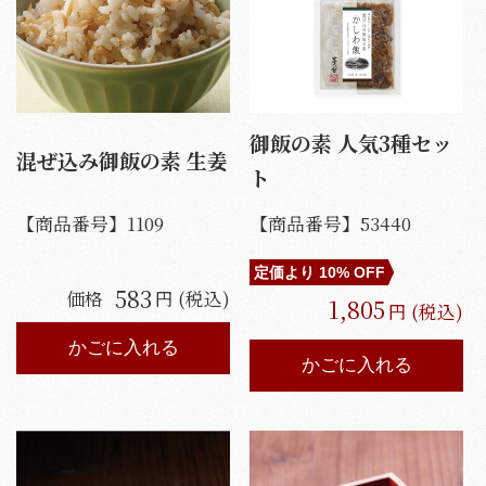
御飯の素 人気3種セッ
混ぜ込み御飯の素 生姜
ト
【商品番号】
53440
【商品番号】
1109
定価より
10
% OFF
583
価格
円 (税込)
1,805
円 (税込)
かごに入れる
かごに入れる