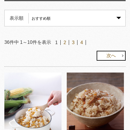
表示順
36
件中
1
～
10
件を表示
1
2
3
4
次へ