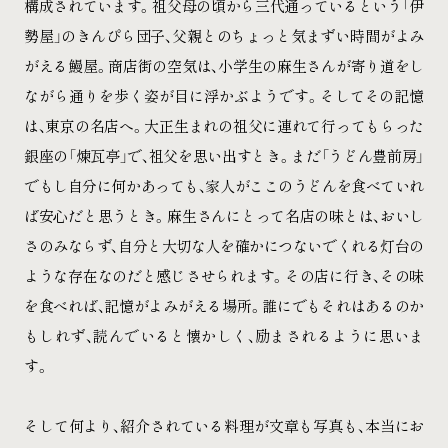
構成されています。祖父母の頃から三代通っているという「伊
勢屋」のきんぴら団子、父親とのちょっと気まずい時間がよみ
がえる鰻屋。商店街の空気は、小学生の麻生さんが寄り道をし
ながら通りを歩く姿が目に浮かぶようです。そしてその記憶
は、東京の名店へ。大正生まれの祖父に連れて行ってもらった
銀座の「煉瓦亭」で、祖父を思い出すとき。まだ「うどん豊前房」
でもし自分に何かあっても、家人がここのうどんを食べていれ
ば安心だと思うとき。麻生さんにとって名店の味とは、おいし
さのみならず、自分と大切な人を確かにつないでくれる灯台の
ような存在なのだと感じさせられます。その店に行き、その味
を食べれば、記憶がよみがえる場所。誰にでもそれはあるのか
もしれず、読んでいると懐かしく、励まされるように思いま
す。
そして何より、紹介されている料理が文章も写真も、本当にお