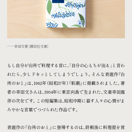
幸田文著（講談社文庫）
もし自分が台所で料理する音に、「自分の心もちが出る」と言わ
れたら、少しドキッとしてしまうでしょう。そんな表題作『台
所のおと』は、1962年（昭和37年）『新潮』に掲載されました。著
者の幸田文さんは、1904年に東京向島で生まれた、文豪幸田露
伴の次女です。この短編集は、昭和中期に暮す人々の心情がま
ろやかな言葉でつづられた作品です。
表題作の『台所のおと』に登場するのは、終戦後に料理屋を営