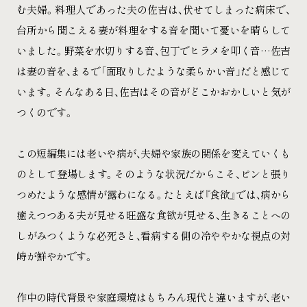
む夫婦。料理人であった夫の佐吉は、伏せてしまった病床で、
台所から聞こえる妻が料理をする音を聞いて憂いを晴らして
いました。野菜を水切りする音、包丁でヒラメを叩く音…佐吉
は妻の音を、まるで「面取りしたような柔らかい音」だと感じて
います。そんなある日、佐吉はその音がどこかおかしいと気が
つくのです。
この短編集には老いや病が、夫婦や家族の関係を変えていくも
のとして登場します。そのような状況だからこそ、ピンと張り
つめたような感情が露わになる。たとえば『食欲』では、病から
癒えつつある夫が見せる旺盛な食欲が見せる、生きることへの
しがみつくような必死さと、看病する側の冷ややかな視点の対
峙が鮮やかです。
作中の時代背景や家庭環境はもちろん現代と違いますが、老い