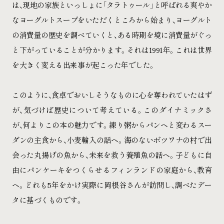
は、現地の家族といっしょに「タラトゥール」と呼ばれる爽やか
なヨーグルトスープをいただくところから始まり、ヨーグルト
の消費量の歴史を調べていくと、ある時期を境に消費量がぐっ
と下がっていることが分かります。それは1991年。これは世界
を大きく変える出来事が起こった年でした。
このように、食卓でおいしそうなものに心を奪われていたはず
が、気づけば歴史について考えている。このダイナミックさ
が、何よりこの本の魅力です。練り粥からパンへと変わるスー
ダンの主食から、小麦輸入の話へ。海のないボツワナの村で出
会った丸揚げの魚から、未来を救う養殖魚の話へ。子どもに自
由にパンケーキをつくらせるフィンランドの家庭から、教育
へ。どれも5年をかけ実際に岡根谷さんが訪問し、調べたデー
タに基づくものです。