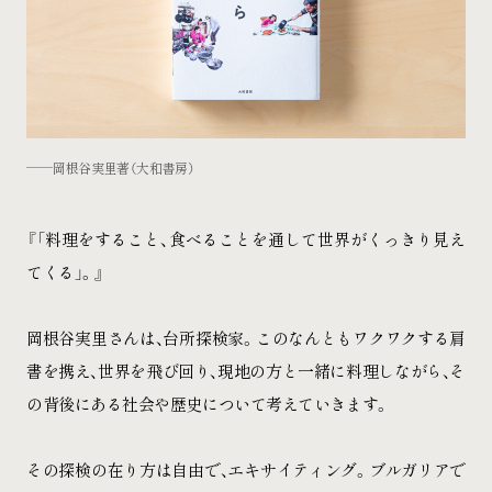
岡根谷実里著（大和書房）
『「料理をすること、食べることを通して世界がくっきり見え
てくる」。』
岡根谷実里さんは、台所探検家。このなんともワクワクする肩
書を携え、世界を飛び回り、現地の方と一緒に料理しながら、そ
の背後にある社会や歴史について考えていきます。
その探検の在り方は自由で、エキサイティング。ブルガリアで