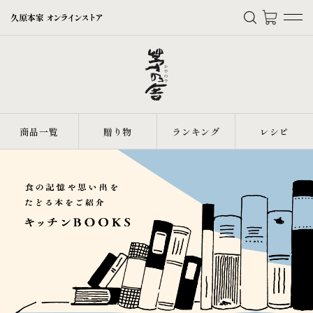
久原本家
オンラインストア
商品一覧
贈り物
ランキング
レシピ
よく検索されるキーワード
茅乃舎だし
御飯の素
味噌汁
にゅうめん
だしスープ
あごだしめんたいこ
うまたれ
商品一覧
贈り物
ランキング
レシピ
よく見られているコンテンツ
レシピ検索
ご利用ガイド