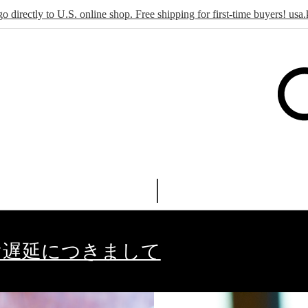
go directly to U.S. online shop. Free shipping for first-time buyers! u
け遅延につきまして