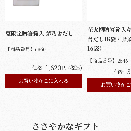
花火柄贈答箱入
夏限定贈答箱入 茅乃舎だし
舎だし18袋・野
16袋）
【商品番号】
6860
【商品番号】
2646
1,620
価格
円 (税込)
3
価格
お買い物かごに入れる
お買い物かご
ささやかなギフト