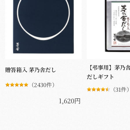
【弔事用】茅乃
贈答箱入 茅乃舎だし
だしギフト
（2430件）
（31件
1,620円