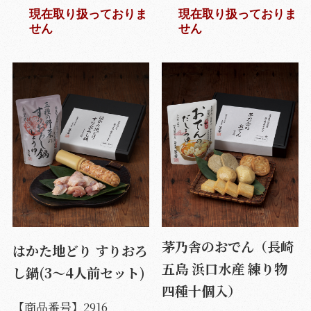
現在取り扱っておりま
現在取り扱っておりま
せん
せん
茅乃舎のおでん（長崎
はかた地どり すりおろ
五島 浜口水産 練り物
し鍋(3～4人前セット)
四種十個入）
【商品番号】
2916