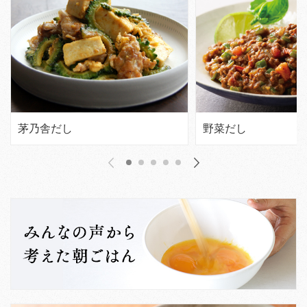
茅乃舎だし
野菜だし