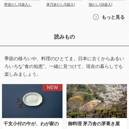
野菜だし(5袋入）
茅乃舎だし(5袋入)
鶏だし(16袋入)
もっと見る
読みもの
季節の移ろいや、料理のひとてま。日本に古くからあるい
ろいろな"食の知恵"。一緒に見つけて、現在の暮らしでも
楽しみましょう。
干支小付の午が、わが家の
御料理 茅乃舎の茅葺き屋