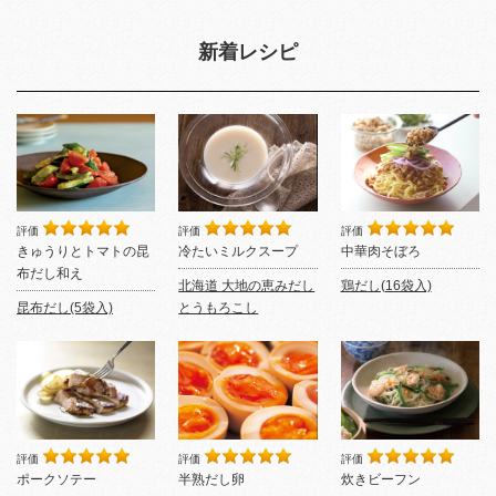
新着レシピ
評価
評価
評価
きゅうりとトマトの昆
冷たいミルクスープ
中華肉そぼろ
布だし和え
北海道 大地の恵みだし
鶏だし(16袋入)
昆布だし(5袋入)
とうもろこし
評価
評価
評価
ポークソテー
半熟だし卵
炊きビーフン