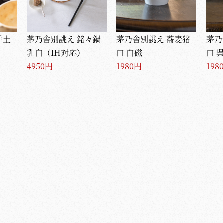
手土
茅乃舎別誂え 銘々鍋
茅乃舎別誂え 蕎麦猪
茅乃
）
乳白（IH対応）
口 白磁
口 
4950円
1980円
198