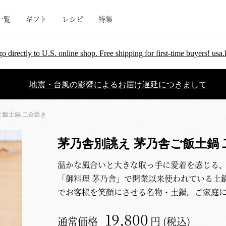
一覧
ギフト
レシピ
特集
go directly to U.S. online shop. Free shipping for first-time buyers! u
地震・台風の影響によるお届け遅延につきまして
ご飯土鍋 二合炊き
茅乃舎別誂え 茅乃舎ご飯土鍋 
温かな風合いと大きな取っ手に愛着を感じる
「御料理 茅乃舎」で開業以来使われている土
でお客様を笑顔にさせる名物・土鍋。ご家庭
19,800
通常価格
円 (税込)