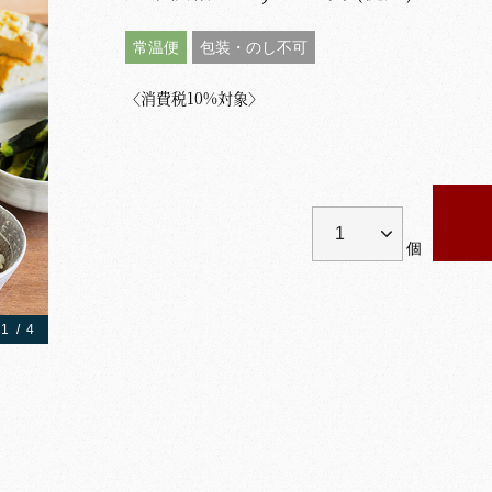
常温便
包装・のし不可
〈消費税10%対象〉
個
1
/
4