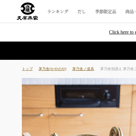
ランキング
だし
季節限定品
商品
Click here to 
トップ
茅乃舎(かやのや)
茅乃舎ノ道具
茅乃舎別誂え 茅乃舎