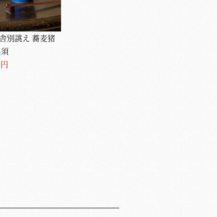
舎別誂え 蕎麦猪
茅乃舎別誂え 玉杓子
茅乃舎 角汁次
呉須
2970円
6930円
0円