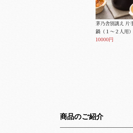
茅乃舎別誂え 片
鍋（１～２人用
10000円
商品のご紹介