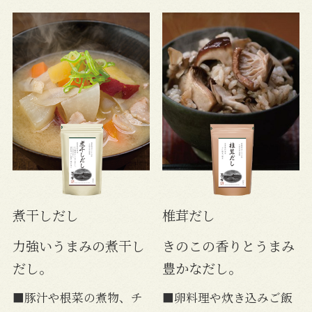
く出来ました。
できるレシピもあっ
て、料理の幅が広がる
のも良いです。
煮干しだし
椎茸だし
力強いうまみの煮干し
きのこの香りとうまみ
だし。
豊かなだし。
■豚汁や根菜の煮物、チ
■卵料理や炊き込みご飯