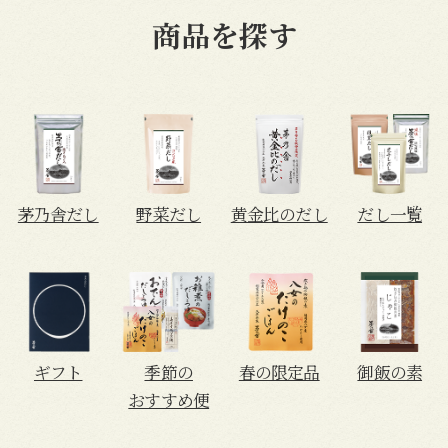
商品を探す
茅乃舎だし
野菜だし
黄金比のだし
だし一覧
ギフト
季節の
春の限定品
御飯の素
おすすめ便