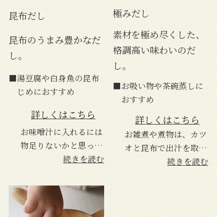
極みだし
昆布だし
素材を極め尽くした、
昆布のうまみ豊かなだ
格調高い味わいのだ
し。
し。
■湯豆腐や白身魚の昆布
■お吸い物や茶碗蒸しに
じめにおすすめ
おすすめ
詳しくはこちら
詳しくはこちら
お味噌汁に入れるには
お雑煮や煮物は、カツ
物足りないかと思って
オと昆布で出汁を取っ
いましたが、とんでも
続きを読む
ていましたが、こちら
続きを読む
ない、びっくりするほ
の方が自分で作るより
ど美味しいです。これ
数倍美味しいです。毎
からは、こちらをメイ
年購入して、お正月に
ンに使っていこうと思
開封して使っていま