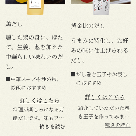
鶏だし
黄金比のだし
燻した鶏の身に、ほた
うまみに特化し、お好
て、生姜、葱を加えた
みの味に仕上げられる
中華らしい味わいのだ
だし。
し。
■だし巻き玉子やお浸し
■中華スープや炒め物、
におすすめ
炒飯におすすめ
詳しくはこちら
詳しくはこちら
紹介していただいた巻
料理が楽しみになる万
き玉子を作ってみまし
能だしです。味もワン
た。今まで作っただし
続きを読む
ランクアップします
続きを読む
巻き玉子で一番美味し
し、いろいろ使い方が