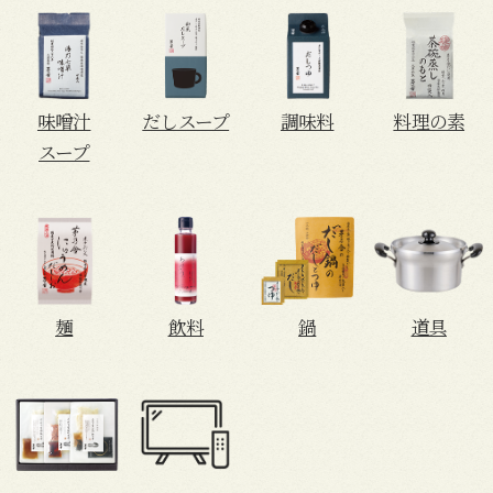
味噌汁
だしスープ
調味料
料理の素
スープ
麺
飲料
鍋
道具