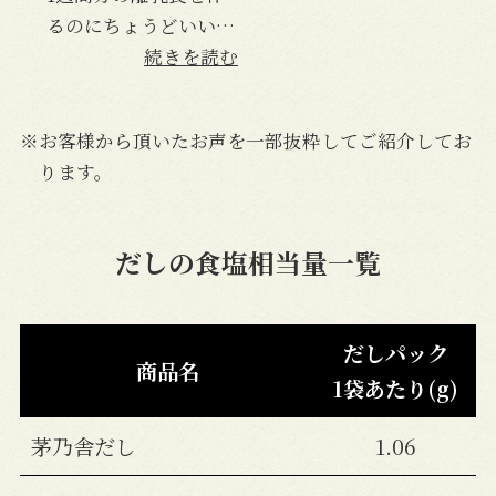
るのにちょうどいい分
量が出来上がるので使
続きを読む
いやすいです。優しい
味でパクパク食べてい
※お客様から頂いたお声を一部抜粋してご紹介してお
ました。
ります。
だしの食塩相当量一覧
だしパック
商品名
1袋あたり(g)
茅乃舎だし
1.06