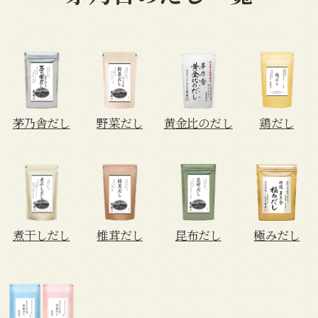
茅乃舎だし
野菜だし
黄金比のだし
鶏だし
煮干しだし
椎茸だし
昆布だし
極みだし