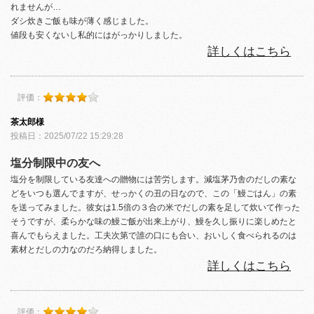
れませんが…
ダシ炊きご飯も味が薄く感じました。
値段も安くないし私的にはがっかりしました。
詳しくはこちら
評価：
茶太郎様
投稿日：2025/07/22 15:29:28
塩分制限中の友へ
塩分を制限している友達への贈物には苦労します。減塩茅乃舎のだしの素な
どをいつも選んでますが、せっかくの丑の日なので、この「鰻ごはん」の素
を送ってみました。彼女は1.5倍の３合の米でだしの素を足して炊いて作った
そうですが、柔らかな味の鰻ご飯が出来上がり、鰻を久し振りに楽しめたと
喜んでもらえました。工夫次第で誰の口にも合い、おいしく食べられるのは
素材とだしの力なのだろ納得しました。
詳しくはこちら
評価：