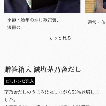
季節・通年のかけ紙包装、
通常・仏
短冊のし
もっと見る
贈答箱入 減塩茅乃舎だし
だしレシピ集入
茅乃舎だしのうまみは残しながら53％減塩しま
した。