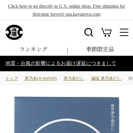
Click here to go directly to U.S. online shop. Free shipping for
first-time buyers! usa.kayanoya.com
ランキング
季節限定品
地震・台風の影響によるお届け遅延につきまして
トップ
茅乃舎(かやのや)
茅乃舎だし
減塩 茅乃舎だし
贈