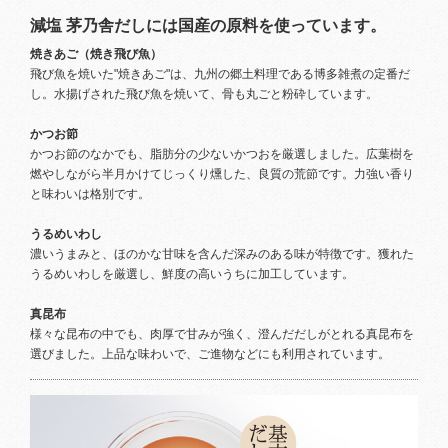
減塩 茅乃舎だしには国産の原料を使っています。
焼きあご（焼き飛び魚）
飛び魚を焼いた"焼きあご"は、九州の郷土料理である博多雑煮の定番だ
し。水揚げされた飛び魚を焼いて、骨も丸ごと粉砕しています。
かつお節
かつお節のなかでも、脂肪分の少ないかつおを厳選しました。広葉樹を
燃やしながら半月かけてじっくり燻した、良質の荒節です。力強い香り
と味わいは格別です。
うるめいわし
濃いうまみと、ほのかな甘味を含んだ深みのある味が特徴です。獲れた
うるめいわしを厳選し、鮮度の高いうちに加工しています。
真昆布
様々な昆布の中でも、肉厚で甘みが強く、澄んだだしがとれる真昆布を
選びました。上品な味わいで、ご進物などにも利用されています。