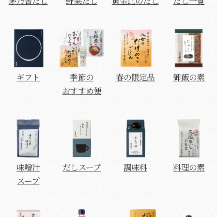
茅乃舎だし
野菜だし
黄金比のだし
だし一覧
ギフト
季節の
春の限定品
御飯の素
おすすめ便
味噌汁
だしスープ
調味料
料理の素
スープ