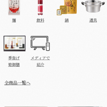
麺
飲料
鍋
道具
季告げ
メディアで
筍御膳
紹介
全商品一覧へ