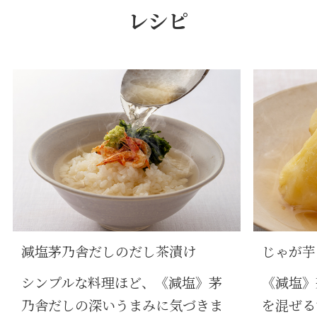
レシピ
減塩茅乃舎だしのだし茶漬け
じゃが芋
シンプルな料理ほど、《減塩》茅
《減塩》
乃舎だしの深いうまみに気づきま
を混ぜる