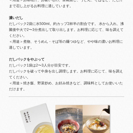
＜用途＞お味噌汁、お吸いもの、茶碗蒸し、うどん、そばなど、だし汁
まで召し上がるお料理に適しています。
濃いだし
だしパック2袋に水500ml。約カップ2杯半の割合です。 水から入れ、沸
騰後中火で2〜3分煮出して取り出します。お料理に応じて、味を調えて
ください。
＜用途＞煮物、そうめん・そば等の麺つゆなど、やや味の濃いお料理に
適しています。
だしパックをやぶって
だしパック1袋は2〜3人分が目安です。
だしパックを破って中身を出し調理します。お料理に応じて、味を調え
てください。
＜用途＞焼き飯、野菜炒め、お好み焼きなど、調味料としてお使いいた
だけます。