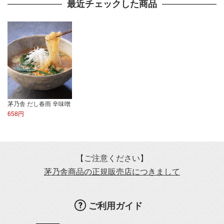
最近チェックした商品
茅乃舎 だし春雨 辛味噌
658円
【ご注意ください】
茅乃舎商品の正規販売店につきまして
ご利用ガイド