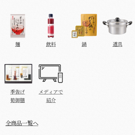
麺
飲料
鍋
道具
季告げ
メディアで
筍御膳
紹介
全商品一覧へ