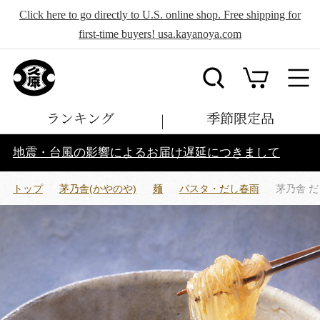
Click here to go directly to U.S. online shop. Free shipping for
first-time buyers! usa.kayanoya.com
ランキング
季節限定品
地震・台風の影響によるお届け遅延につきまして
トップ
茅乃舎(かやのや)
麺
パスタ・だし春雨
茅乃舎 だ