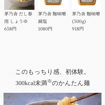
茅乃舎 だし春
茅乃舎 麹味噌
茅乃舎 麹味噌
雨 しょうゆ
減塩
(500g)
658円
1080円
918円
このもっちり感、初体験。
※
300kcal未満
のかんたん麺