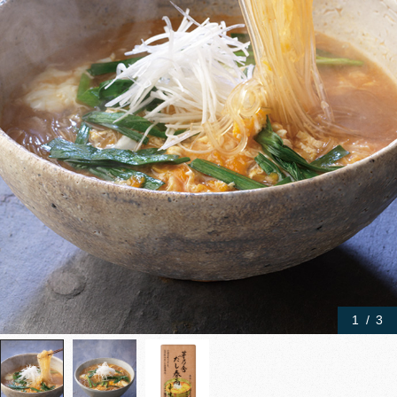
1
/
3