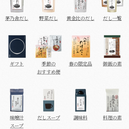
茅乃舎だし
野菜だし
黄金比のだし
だし一覧
ギフト
季節の
春の限定品
御飯の素
おすすめ便
味噌汁
だしスープ
調味料
料理の素
スープ