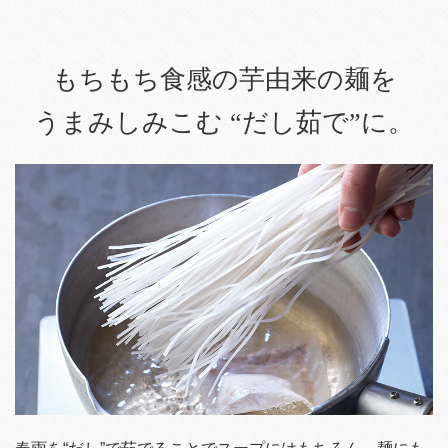
もちもち食感の芋由来の麺を
うまみしみこむ “だし茹で”に。