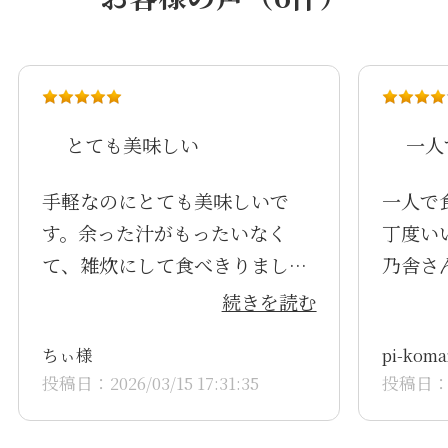
とても美味しい
一人
手軽なのにとても美味しいで
一人で
す。余った汁がもったいなく
丁度い
て、雑炊にして食べきりまし
乃舎さ
た。 スンドゥブチゲと同じ辛味
続きを読む
噌かと思いますが、単品で販売
ちぃ様
pi-kom
して欲しいほどです。
投稿日：2026/03/15 17:31:35
投稿日：20