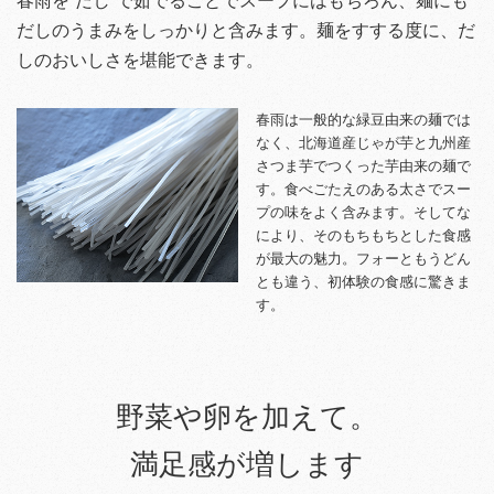
春雨を“だし”で茹でることでスープにはもちろん、麺にも
だしのうまみをしっかりと含みます。麺をすする度に、だ
しのおいしさを堪能できます。
春雨は一般的な緑豆由来の麺では
なく、北海道産じゃが芋と九州産
さつま芋でつくった芋由来の麺で
す。食べごたえのある太さでスー
プの味をよく含みます。そしてな
により、そのもちもちとした食感
が最大の魅力。フォーともうどん
とも違う、初体験の食感に驚きま
す。
野菜や卵を加えて。
満足感が増します