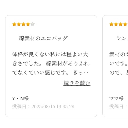
綿素材のエコバッグ
シン
体格が良くない私には程よい大
素材の
きさでした。 綿素材がありふれ
いです
てなくていい感じです。 きっち
ので、
り畳むのにちょっともたつくか
た。
続きを読む
な？
Y・N様
ママ様
投稿日：2025/08/15 19:35:28
投稿日：20