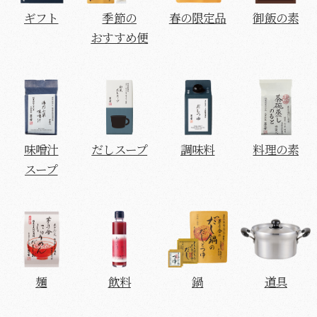
ギフト
季節の
春の限定品
御飯の素
おすすめ便
味噌汁
だしスープ
調味料
料理の素
スープ
麺
飲料
鍋
道具