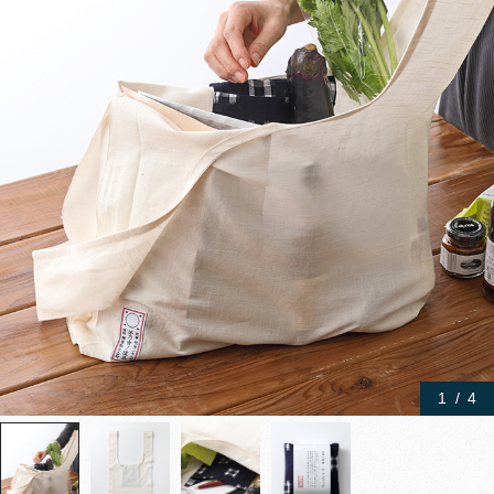
1
/
4