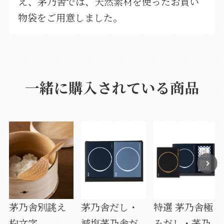
え、茅乃舎では、天然素材を使ったお買い
物袋をご用意しました。
一緒に購入されている商品
茅乃舎別誂え
茅乃舎だし・
特選 茅乃舎極
杓文字
減塩茅乃舎だ
みだし・茅乃