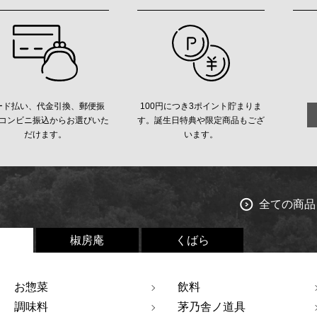
ード払い、代金引換、郵便振
100円につき3ポイント貯まりま
コンビニ振込からお選びいた
す。誕生日特典や限定商品もござ
だけます。
います。
全ての商品
椒房庵
くばら
お惣菜
飲料
調味料
茅乃舎ノ道具