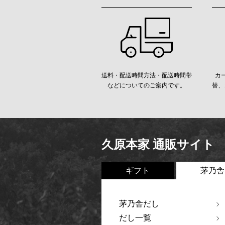
送料・配送時間方法・配送時間帯
カ
などについてのご案内です。
替、
久原本家 通販サイト
ギフト
茅乃舎
茅乃舎だし
だし一覧