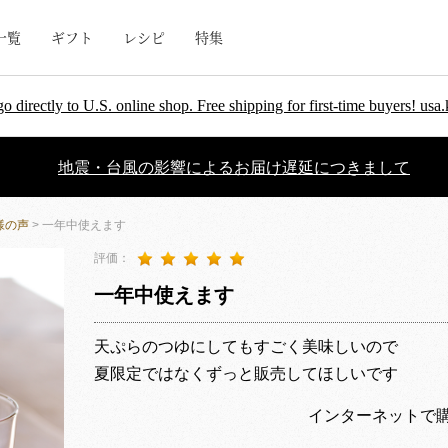
一覧
ギフト
レシピ
特集
go directly to U.S. online shop. Free shipping for first-time buyers! u
地震・台風の影響によるお届け遅延につきまして
様の声
> 一年中使えます
評価：
一年中使えます
天ぷらのつゆにしてもすごく美味しいので
夏限定ではなくずっと販売してほしいです
インターネットで購入｜ま