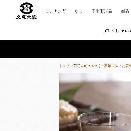
ランキング
だし
季節限定品
商品
Click here to 
トップ
>
茅乃舎(かやのや)
>
素麺つゆ
>
お客