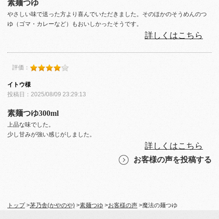
素麺つゆ
やさしい味で送った方より喜んでいただきました。そのほかのそうめんのつ
ゆ（ゴマ・カレーなど）もおいしかったそうです。
詳しくはこちら
評価：
イトウ様
投稿日：2025/08/09 23:29:13
素麺つゆ300ml
上品な味でした。
少し甘みが強い感じがしました。
詳しくはこちら
お客様の声を投稿する
トップ
>
茅乃舎(かやのや)
>
素麺つゆ
>
お客様の声
>
魔法の麺つゆ