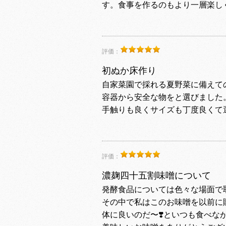
す。食事を作るのもより一層楽し
評価：
初ぬか床作り
自家菜園で採れる夏野菜に備えて
容器から安全な物をと選びました
手触りも良くサイズも丁度良くて
評価：
濃麹四十五割味噌について
発酵食品については色々な場面で
その中で私はこのお味噌を以前に
体に良いのだ〜❣️といつも食べな