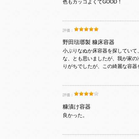
色もカッコよくてGOOD！
評価：
野田琺瑯製 糠床容器
小ぶりなぬか床容器を探していて
な、とも思いましたが、我が家の
りがちでしたが、この綺麗な容器
評価：
糠漬け容器
良かった。