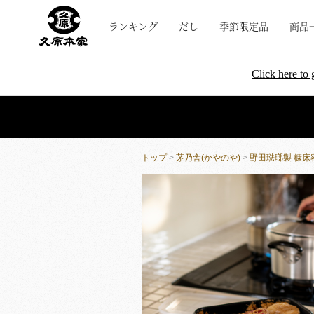
ランキング
だし
季節限定品
商品
Click here to 
トップ
>
茅乃舎(かやのや)
>
野田琺瑯製 糠床