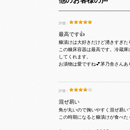
他のお客様の声
評価：
最高です👍
糠漬けは大好きだけど湧きすぎた
この糠床容器は最高です。冷蔵庫
してくれます。
お漬物は愛ですね💕茅乃舎さんあ
評価：
混ぜ易い
角が丸いので掬いやすく混ぜ易い
この時期になると糠漬けが食べた