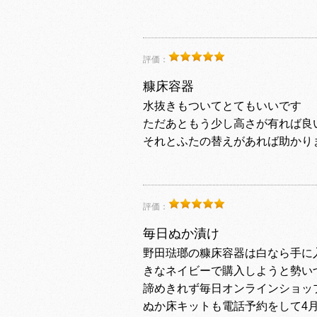
評価：
糠床容器
水抜きもついてとてもいいです
ただあともう少し高さが有れば良
それとふたの替えがあれば助かり
評価：
毎日ぬか漬け
野田琺瑯の糠床容器は白なら手に
きなネイビーで購入しようと勢い
諦めきれず毎日オンラインショッ
ぬか床キットも電話予約をして4