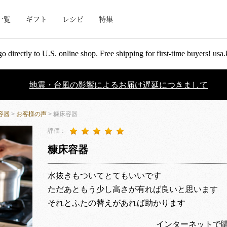
一覧
ギフト
レシピ
特集
go directly to U.S. online shop. Free shipping for first-time buyers! u
地震・台風の影響によるお届け遅延につきまして
容器
>
お客様の声
> 糠床容器
評価：
糠床容器
水抜きもついてとてもいいです
ただあともう少し高さが有れば良いと思います
それとふたの替えがあれば助かります
インターネットで購入｜ケ