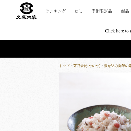
ランキング
だし
季節限定品
商品
Click here to 
トップ
>
茅乃舎(かやのや)
>
混ぜ込み御飯の素