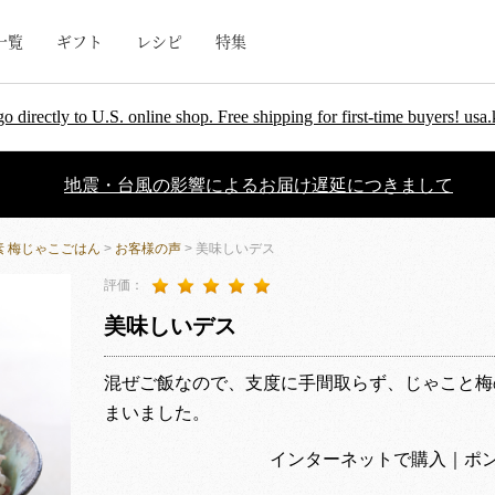
一覧
ギフト
レシピ
特集
go directly to U.S. online shop. Free shipping for first-time buyers! u
地震・台風の影響によるお届け遅延につきまして
 梅じゃこごはん
>
お客様の声
> 美味しいデス
評価：
美味しいデス
混ぜご飯なので、支度に手間取らず、じゃこと梅
まいました。
インターネットで購入｜ポンタ姐さん