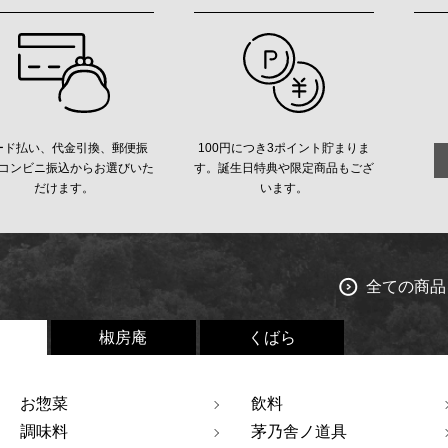
ード払い、代金引換、郵便振
100円につき3ポイント貯まりま
コンビニ振込からお選びいた
す。誕生日特典や限定商品もござ
だけます。
います。
全ての商品
椒房庵
くばら
お惣菜
飲料
調味料
茅乃舎ノ道具