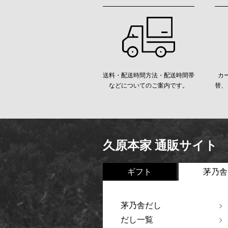
送料・配送時間方法・配送時間帯
カ
などについてのご案内です。
替、
久原本家 通販サイト
ギフト
茅乃舎
茅乃舎だし
だし一覧