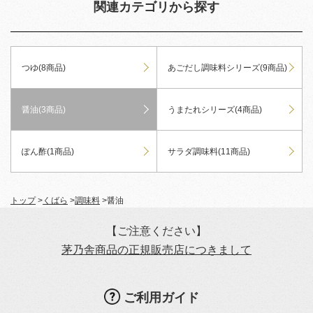
関連カテゴリから探す
つゆ(8商品)
あごだし調味料シリーズ(9商品)
醤油(3商品)
うまたれシリーズ(4商品)
ぽん酢(1商品)
サラダ調味料(11商品)
トップ
>
くばら
>
調味料
>
醤油
【ご注意ください】
茅乃舎商品の正規販売店につきまして
ご利用ガイド