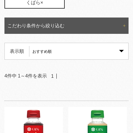
くばら×
こだわり条件から絞り込む
表示順
4
件中
1
～
4
件を表示
1