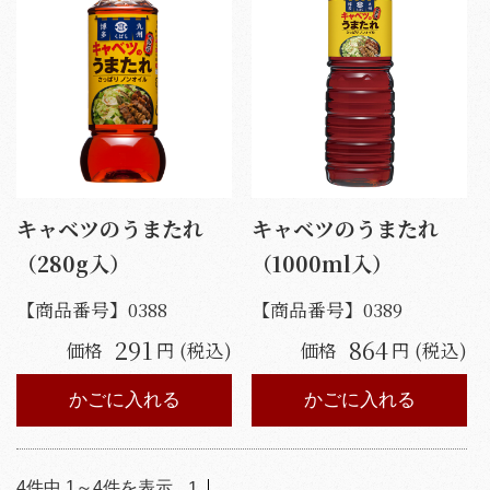
キャベツのうまたれ
キャベツのうまたれ
（280g入）
（1000ml入）
【商品番号】
0388
【商品番号】
0389
291
864
価格
円 (税込)
価格
円 (税込)
かごに入れる
かごに入れる
4
件中
1
～
4
件を表示
1