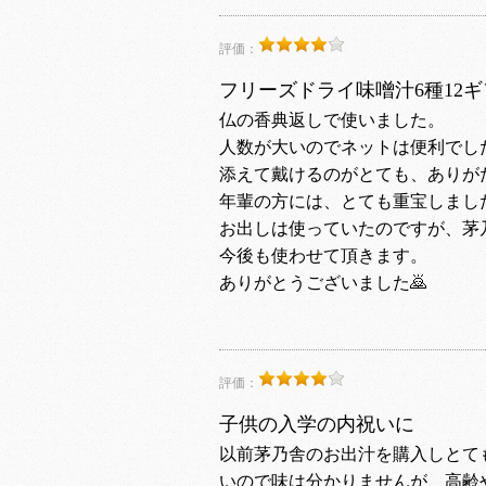
評価：
フリーズドライ味噌汁6種12
仏の香典返しで使いました。
人数が大いのでネットは便利でし
添えて戴けるのがとても、ありが
年輩の方には、とても重宝しまし
お出しは使っていたのですが、茅
今後も使わせて頂きます。
ありがとうございました🙇
評価：
子供の入学の内祝いに
以前茅乃舎のお出汁を購入しとて
いので味は分かりませんが、高齢