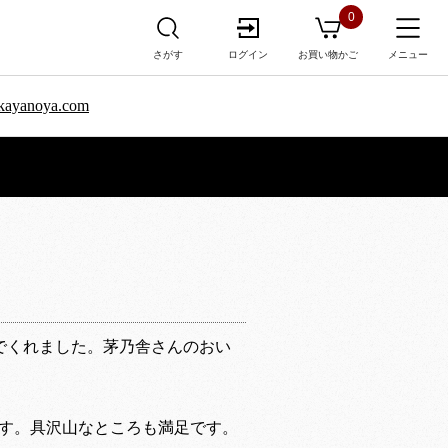
0
さがす
ログイン
お買い物かご
メニュー
sa.kayanoya.com
でくれました。茅乃舎さんのおい
す。具沢山なところも満足です。