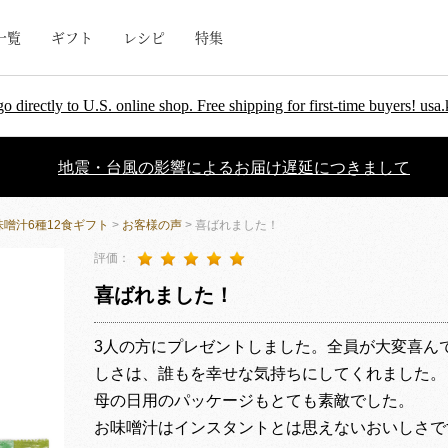
一覧
ギフト
レシピ
特集
go directly to U.S. online shop. Free shipping for first-time buyers! u
地震・台風の影響によるお届け遅延につきまして
噌汁6種12食ギフト
>
お客様の声
> 喜ばれました！
評価：
喜ばれました！
3人の方にプレゼントしました。全員が大変喜ん
しさは、誰もを幸せな気持ちにしてくれました。
母の日用のパッケージもとても素敵でした。
お味噌汁はインスタントとは思えないおいしさで