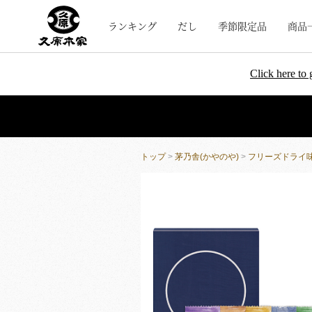
ランキング
だし
季節限定品
商品
Click here to 
トップ
>
茅乃舎(かやのや)
>
フリーズドライ味