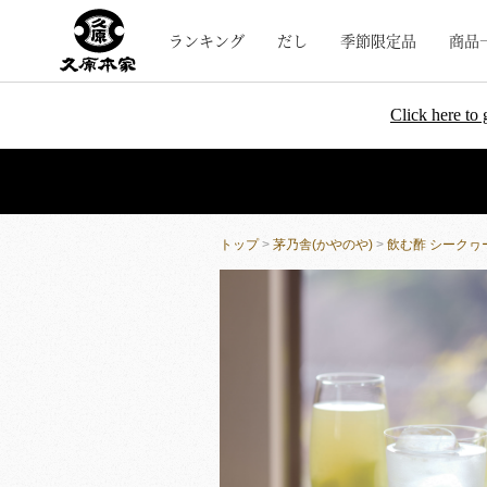
ランキング
だし
季節限定品
商品
Click here to 
トップ
>
茅乃舎(かやのや)
>
飲む酢 シークヮ