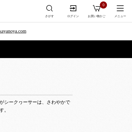
0
さがす
ログイン
お買い物かご
メニュー
sa.kayanoya.com
がシークヮーサーは、さわやかで
す。