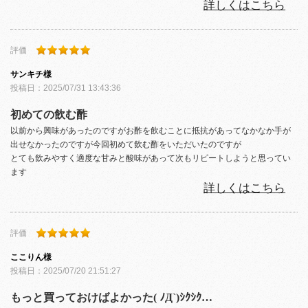
詳しくはこちら
評価
サンキチ
様
投稿日：
2025/07/31 13:43:36
初めての飲む酢
以前から興味があったのですがお酢を飲むことに抵抗があってなかなか手が
出せなかったのですが今回初めて飲む酢をいただいたのですが
とても飲みやすく適度な甘みと酸味があって次もリピートしようと思ってい
ます
詳しくはこちら
評価
ここりん
様
投稿日：
2025/07/20 21:51:27
もっと買っておけばよかった( ﾉД`)ｼｸｼｸ…