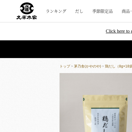
ランキング
だし
季節限定品
商品
Click here to 
トップ
>
茅乃舎(かやのや)
>
鶏だし（8g×18