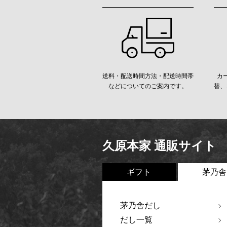
送料・配送時間方法・配送時間帯
カ
などについてのご案内です。
替、
久原本家 通販サイト
ギフト
茅乃舎
茅乃舎だし
だし一覧