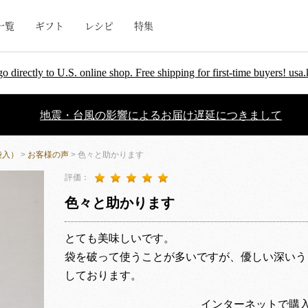
一覧
ギフト
レシピ
特集
go directly to U.S. online shop. Free shipping for first-time buyers! u
地震・台風の影響によるお届け遅延につきまして
袋入）
>
お客様の声
> 色々と助かります
評価：
色々と助かります
とても美味しいです。
袋を破って使うことが多いですが、優しい深いう
しております。
インターネットで購入｜イナ