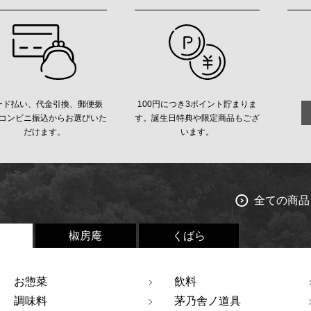
ード払い、代金引換、郵便振
100円につき3ポイント貯まりま
コンビニ振込からお選びいた
す。誕生日特典や限定商品もござ
だけます。
います。
全ての商品
椒房庵
くばら
お惣菜
飲料
調味料
茅乃舎ノ道具