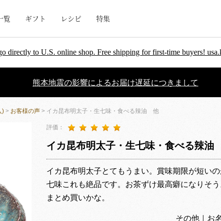
一覧
ギフト
レシピ
特集
go directly to U.S. online shop. Free shipping for first-time buyers! u
熊本地震の影響によるお届け遅延につきまして
)
>
お客様の声
> イカ昆布明太子・生七味・食べる辣油 他
評価：
イカ昆布明太子・生七味・食べる辣油
イカ昆布明太子とてもうまい。賞味期限が短いの
七味これも絶品です。お茶ずけ最高癖になりそう
まとめ買いかな。
その他｜お名前非