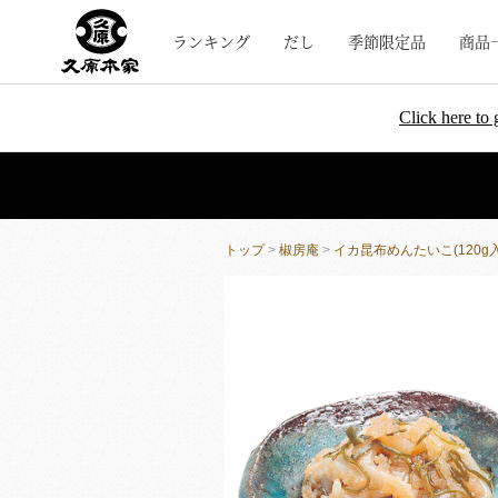
ランキング
だし
季節限定品
商品
Click here to 
トップ
>
椒房庵
>
イカ昆布めんたいこ(120g入