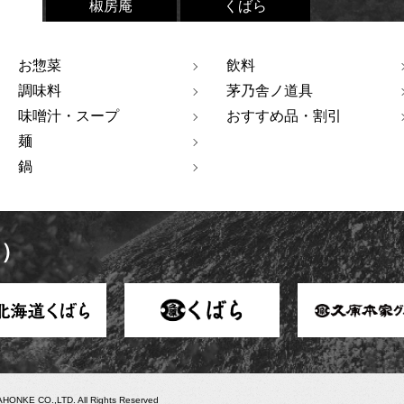
椒房庵
くばら
お惣菜
飲料
調味料
茅乃舎ノ道具
味噌汁・スープ
おすすめ品・割引
麺
鍋
ト）
ONKE CO.,LTD. All Rights Reserved