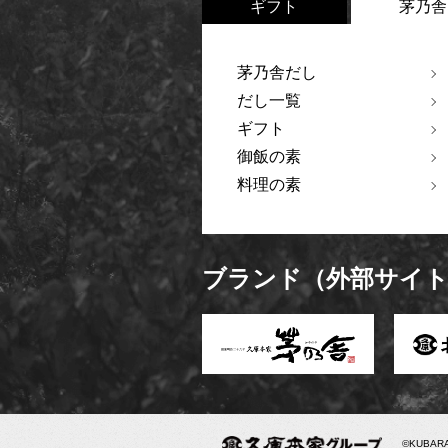
ギフト
茅乃舎
茅乃舎だし
だし一覧
ギフト
御飯の素
料理の素
ブランド（外部サイ
©KUBARAH