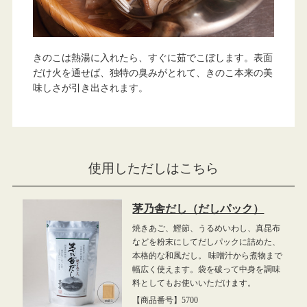
きのこは熱湯に入れたら、すぐに茹でこぼします。表面
だけ火を通せば、独特の臭みがとれて、きのこ本来の美
味しさが引き出されます。
使用しただしはこちら
茅乃舎だし（だしパック）
焼きあご、鰹節、うるめいわし、真昆布
などを粉末にしてだしパックに詰めた、
本格的な和風だし。 味噌汁から煮物まで
幅広く使えます。袋を破って中身を調味
料としてもお使いいただけます。
【商品番号】
5700