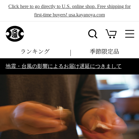
Click here to go directly to U.S. online shop. Free shipping for
first-time buyers! usa.kayanoya.com
ランキング
季節限定品
地震・台風の影響によるお届け遅延につきまして