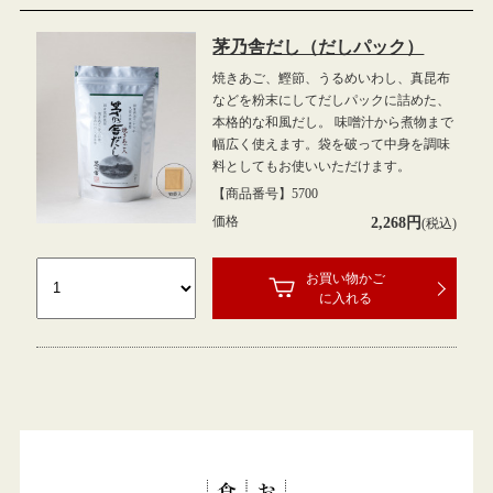
茅乃舎だし（だしパック）
焼きあご、鰹節、うるめいわし、真昆布
などを粉末にしてだしパックに詰めた、
本格的な和風だし。 味噌汁から煮物まで
幅広く使えます。袋を破って中身を調味
料としてもお使いいただけます。
【商品番号】
5700
価格
2,268円
(税込)
お買い物かご
に入れる