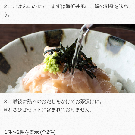
２、ごはんにのせて、まずは海鮮丼風に、鯛の刺身を味わ
う。
３、最後に熱々のおだしをかけてお茶漬けに。
※わさびはセットに含まれておりません。
1
件〜
2
件を表示 (全
2
件)