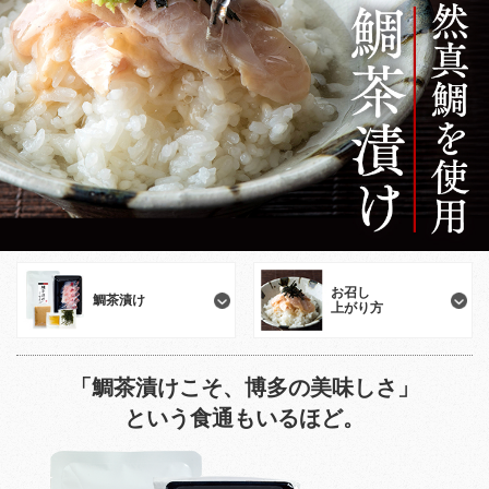
お召し
鯛茶漬け
上がり方
「鯛茶漬けこそ、博多の美味しさ」
という食通もいるほど。