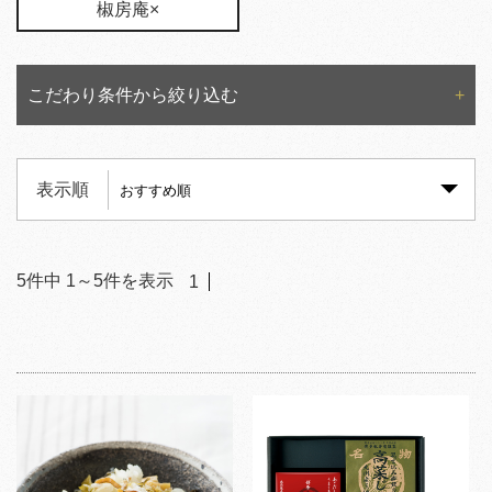
椒房庵×
こだわり条件から絞り込む
表示順
5
件中
1
～
5
件を表示
1