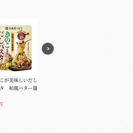
こが美味しいだし
あごだし入り うどん
からし酢みそ
タ 和風バター醤
スープ（8g×5袋入）
（20g×5袋入）
237円
216円
円