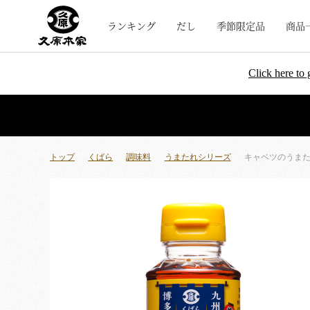
ランキング
だし
季節限定品
商品
Click here to 
トップ
くばら
調味料
うまたれシリーズ
キャベツのうまた