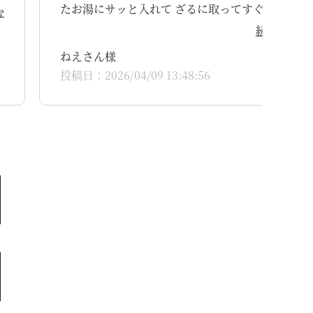
たお湯にサッと入れて ざるに取ってすぐお鍋に返
む
して『キャベツのうまたれ』で和えます ごまを振
続きを読む
って出来上がりです
ねえさん様
投稿日：2026/04/09 13:48:56