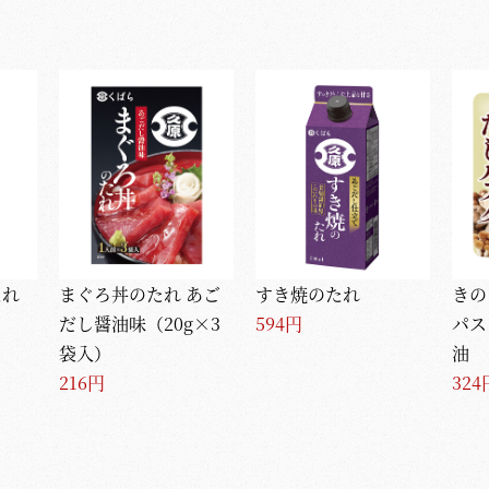
たれ
まぐろ丼のたれ あご
すき焼のたれ
きの
だし醤油味（20g×3
594円
パス
袋入）
油
216円
324