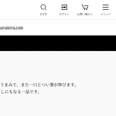
さがす
ログイン
お買い物かご
メニュー
sa.kayanoya.com
）
のうまみで、また一口とつい箸が伸びます。
直しにもなる一品です。