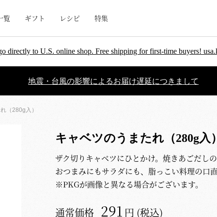
一覧
ギフト
レシピ
特集
go directly to U.S. online shop. Free shipping for first-time buyers! u
地震・台風の影響によるお届け遅延につきまして
れ（280g入）
キャベツのうまたれ（280g入
ザク切りキャベツにひとかけ。焼きあごだし
おつまみにもサラダにも、脂っこい料理の口
※PKGが画像と異なる場合がございます。
291
通常価格
円 (税込)