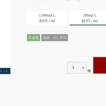
1,000ml入
280ml入
約1円 / ml
約2円 / ml
常温便
包装・のし不可
個
1
/
2