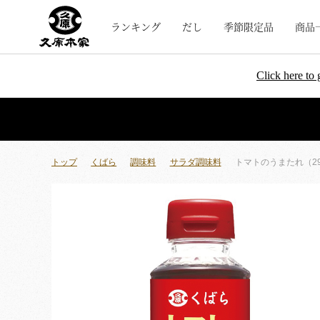
ランキング
だし
季節限定品
商品
Click here to 
トップ
くばら
調味料
サラダ調味料
トマトのうまたれ（29