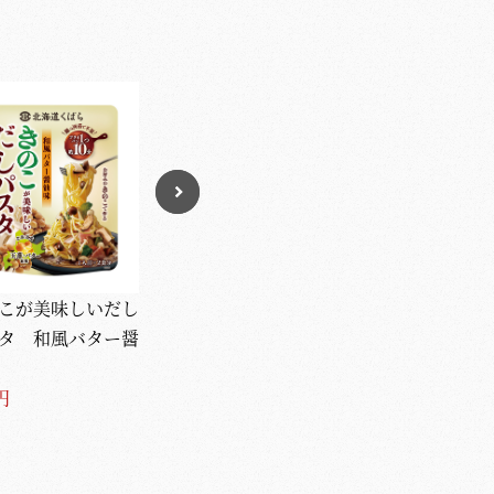
こが美味しいだし
にんにく塩だれの辛み
からし酢みそ
タ 和風バター醤
そ鉄板キット
（20g×5袋入）
237円
216円
円