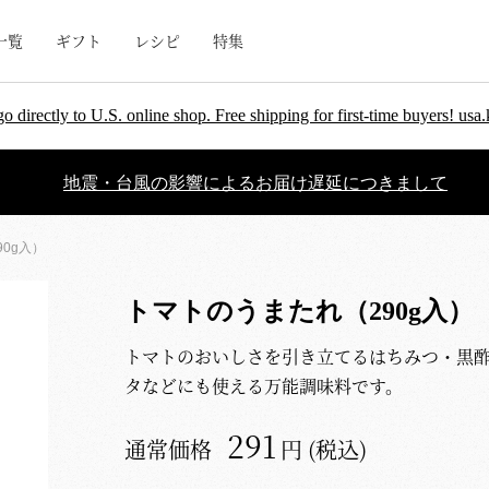
一覧
ギフト
レシピ
特集
go directly to U.S. online shop. Free shipping for first-time buyers! u
地震・台風の影響によるお届け遅延につきまして
0g入）
トマトのうまたれ（290g入）
トマトのおいしさを引き立てるはちみつ・黒
タなどにも使える万能調味料です。
291
通常価格
円 (税込)