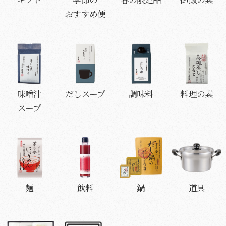
おすすめ便
味噌汁
だしスープ
調味料
料理の素
スープ
麺
飲料
鍋
道具