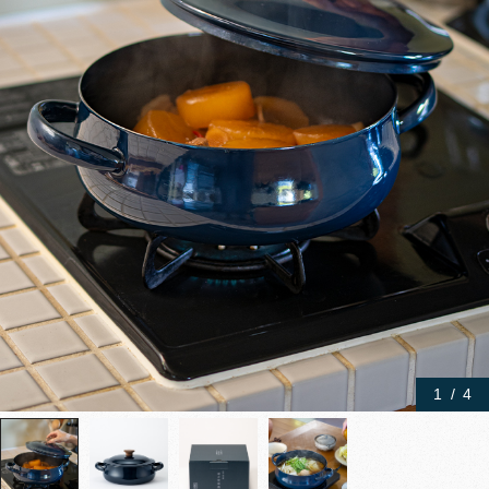
1
/
4