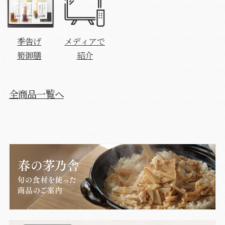
季告げ
メディアで
筍御膳
紹介
全商品一覧へ