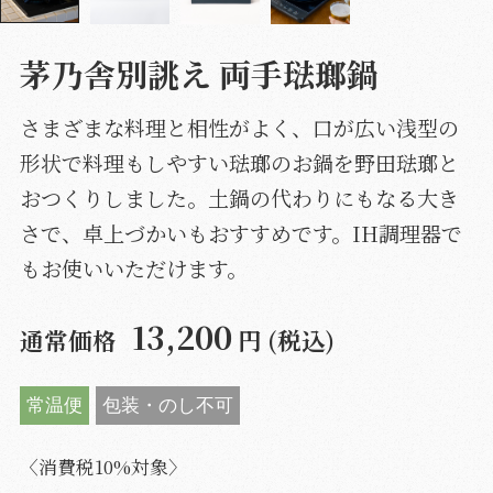
茅乃舎別誂え 両手琺瑯鍋
さまざまな料理と相性がよく、口が広い浅型の
形状で料理もしやすい琺瑯のお鍋を野田琺瑯と
おつくりしました。土鍋の代わりにもなる大き
さで、卓上づかいもおすすめです。IH調理器で
もお使いいただけます。
13,200
通常価格
円 (税込)
常温便
包装・のし不可
〈消費税10%対象〉