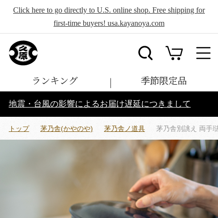
Click here to go directly to U.S. online shop. Free shipping for
first-time buyers! usa.kayanoya.com
ランキング
季節限定品
地震・台風の影響によるお届け遅延につきまして
トップ
茅乃舎(かやのや)
茅乃舎ノ道具
茅乃舎別誂え 両手