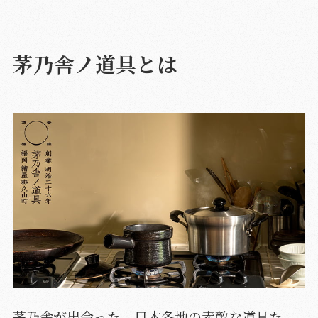
茅乃舎ノ道具とは
茅乃舎が出会った、日本各地の素敵な道具た