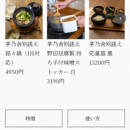
茅乃舎別誂え
茅乃舎別誂え
茅乃舎別誂え
銘々鍋（IH対
野田琺瑯製 持
応量器 墨
応）
ち手付味噌ス
13200円
4950円
トッカー 白
3190円
特徴
使い方