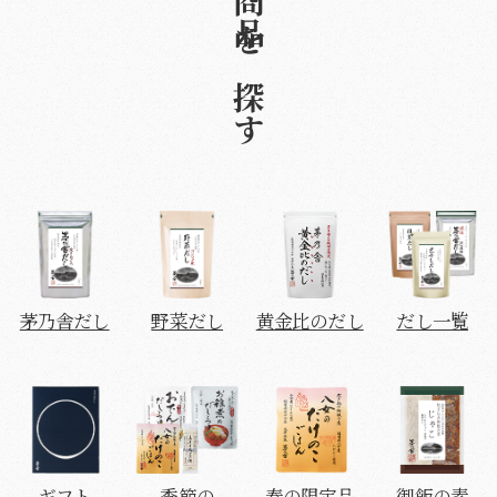
商品を探す
茅乃舎だし
野菜だし
黄金比のだし
だし一覧
ギフト
季節の
春の限定品
御飯の素