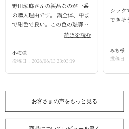
野田琺瑯さんの製品なのが一番
シック
の購入理由です。 鍋全体、中ま
できそ
で紺色で良い。この色の琺瑯製
品が珍しくて気に入りました。
続きを読む
今の季節なので、キュウリの佃
みち様
煮を作るのに使用しています。
小梅様
投稿日：20
冬になったらダイダイのマーマ
投稿日：2026/06/13 23:03:19
レード作りに活躍してもらいま
す。 もちろん鍋料理にもつかい
ますが。
お客さまの声をもっと見る
商品についてレビューを書く