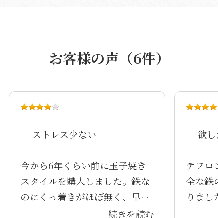
お客様の声（6件）
ストレス少ない
欲し
今から6年くらい前に玉子焼き
テフロ
スタイルを購入しました。鉄な
全な鉄
のにくっ着きがほぼ無く、早朝
りまし
からの夫の弁当作りにストレス
を軽減
続きを読む