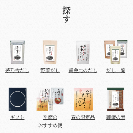
商品を探す
茅乃舎だし
野菜だし
黄金比のだし
だし一覧
ギフト
季節の
春の限定品
御飯の素
おすすめ便