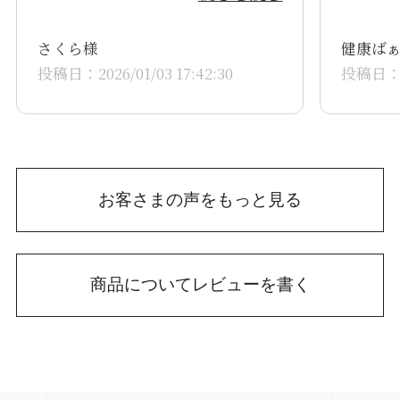
無しに使っています。今回はフ
能にし
ライパンを購入。2人ぶんの朝
りです
さくら様
健康ば
食支度に重宝しています。テフ
投稿日：2026/01/03 17:42:30
投稿日：202
ロン加工のフライパンをやめて
から早10年で鉄フライパンを幾
つか購入しましたがどれも鉄だ
からこびりつきます。その都度
お客さまの声をもっと見る
料理の形崩れしてかなりイラと
しました。手入れも大変でし
た。しかし、このフライパンは
商品についてレビューを書く
そのイラがほぼ無いので嬉しい
です。出来れば炒め用を出して
欲しいです。待っています。