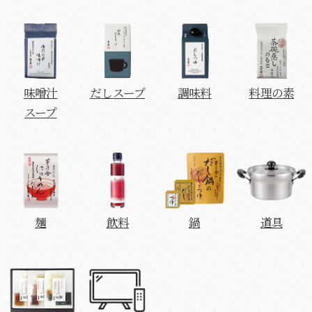
味噌汁
だしスープ
調味料
料理の素
スープ
麺
飲料
鍋
道具