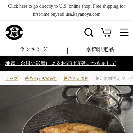
Click here to go directly to U.S. online shop. Free shipping for
first-time buyers! usa.kayanoya.com
ランキング
季節限定品
地震・台風の影響によるお届け遅延につきまして
トップ
茅乃舎(かやのや)
茅乃舎ノ道具
茅乃舎別誂え フライパ