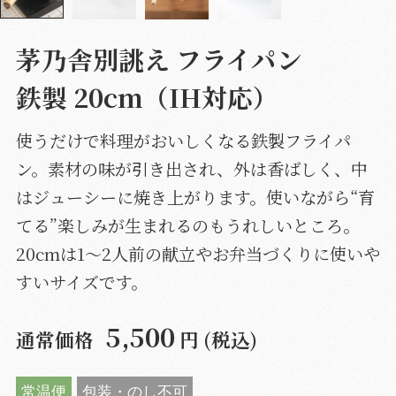
茅乃舎別誂え フライパン
鉄製 20cm（IH対応）
使うだけで料理がおいしくなる鉄製フライパ
ン。素材の味が引き出され、外は香ばしく、中
はジューシーに焼き上がります。使いながら“育
てる”楽しみが生まれるのもうれしいところ。
20cmは1～2人前の献立やお弁当づくりに使いや
すいサイズです。
5,500
通常価格
円 (税込)
常温便
包装・のし不可