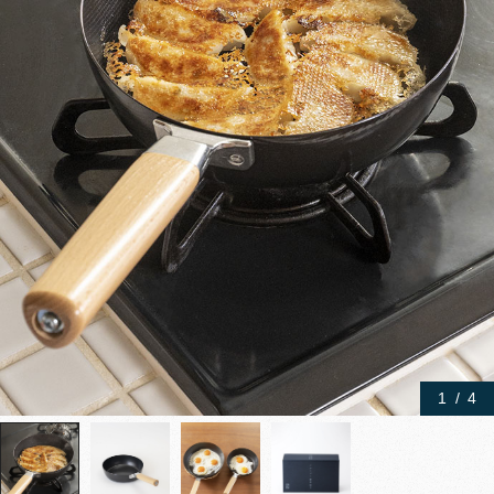
1
/
4