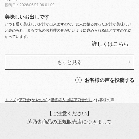
投稿日：
2026/06/01 06:01:09
美味しいお出しです
いつも通り美味しいお汁が出来ますので、友人に振る舞ったお汁が美味しい
と褒められ、まるで私のお料理の腕がいいように褒められるほどですので助
かっています。
詳しくはこちら
もっと見る
お客様の声を投稿する
トップ
>
茅乃舎(かやのや)
>
贈答箱入 減塩茅乃舎だし
>
お客様の声
【ご注意ください】
茅乃舎商品の正規販売店につきまして