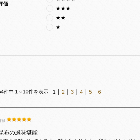
評価
★★★
★★
★
54
件中
1
～
10
件を表示
1
2
3
4
5
6
評価
昆布の風味堪能