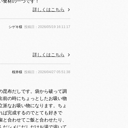
い食材の一つです！
詳しくはこちら
シゲキ
様
投稿日：
2026/05/19 16:11:17
詳しくはこちら
桜井
様
投稿日：
2026/04/27 05:51:38
の昆布だしです。袋から破って調
出前の時にちょっとしたお吸い物
立派なお吸い物になります。ちょ
れば完成するのでとても好きで
椒と合わせてご飯と合わせたり、
んだシメにだしだけお湯で溶いて