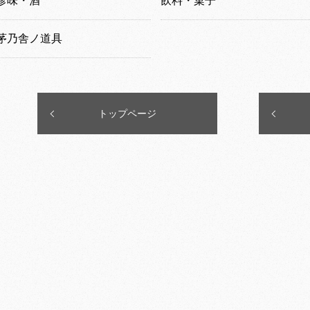
珍味・酒
飲料・菓子
茅乃舎ノ道具
トップページ