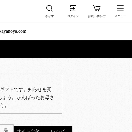
さがす
ログイン
お買い物かご
メニュー
sa.kayanoya.com
ギフトです。知らせを受
しょう。がんばったお母さ
う。
 品
サイト全体
レシピ