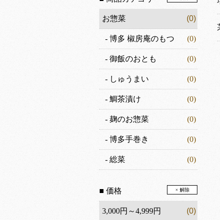
お惣菜
(0)
-
博多 椒房庵のもつ
(0)
-
御飯のおとも
(0)
-
しゅうまい
(0)
-
鯛茶漬け
(0)
-
麹のお惣菜
(0)
-
博多手巻き
(0)
-
総菜
(0)
■ 価格
× 解除
3,000円～4,999円
(0)