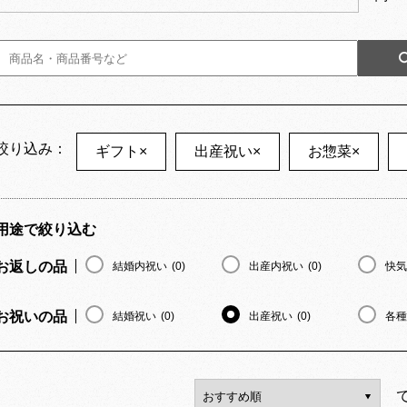
絞り込み：
ギフト
×
出産祝い
×
お惣菜
×
用途で絞り込む
お返しの品
結婚内祝い
(0)
出産内祝い
(0)
快気
お祝いの品
結婚祝い
(0)
出産祝い
(0)
各種