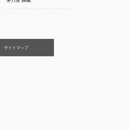
茅乃舎 麹蔵
サイトマップ