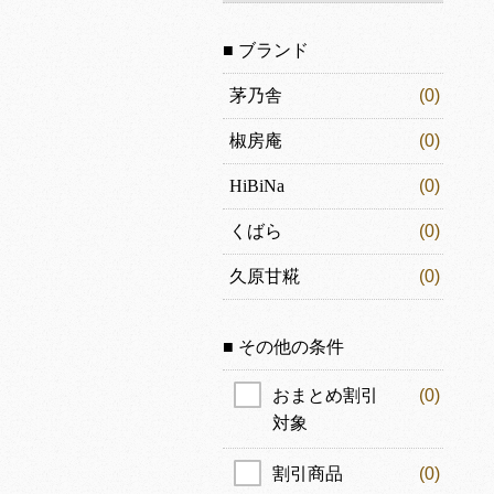
■ ブランド
茅乃舎
(0)
椒房庵
(0)
HiBiNa
(0)
くばら
(0)
久原甘糀
(0)
■ その他の条件
おまとめ割引
(0)
対象
割引商品
(0)