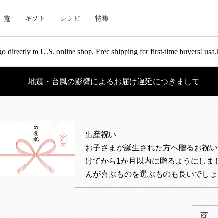
一覧
ギフト
レシピ
特集
go directly to U.S. online shop. Free shipping for first-time buyers! u
地震・台風の影響によるお届け遅延につきまして
出産祝い
お子さまが誕生された方へ贈るお祝い
けてから1か月以内に贈るようにしま
んが喜ぶものを選ぶものも良いでしょ
商