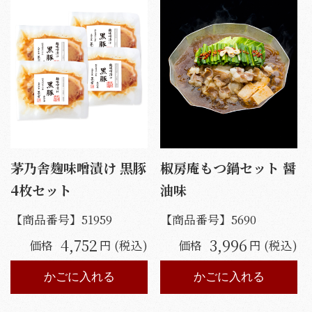
茅乃舎麹味噌漬け 黒豚
椒房庵もつ鍋セット 醤
4枚セット
油味
【商品番号】
51959
【商品番号】
5690
4,752
3,996
価格
円 (税込)
価格
円 (税込)
かごに入れる
かごに入れる