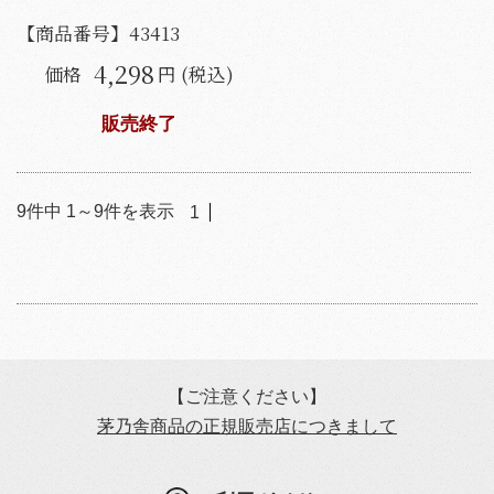
【商品番号】
43413
4,298
価格
円 (税込)
販売終了
9
件中
1
～
9
件を表示
1
【ご注意ください】
茅乃舎商品の正規販売店につきまして