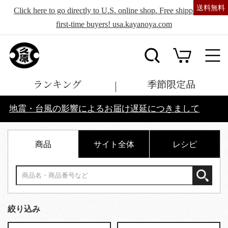
送料無料
送料無料
Click here to go directly to U.S. online shop. Free shipping for
first-time buyers! usa.kayanoya.com
ランキング
季節限定品
地震・台風の影響によるお届け遅延につきまして
商品
サイト全体
レシピ
絞り込み