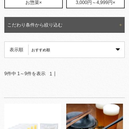
お惣菜×
3,000円～4,999円×
こだわり条件から絞り込む
表示順
9
件中
1
～
9
件を表示
1