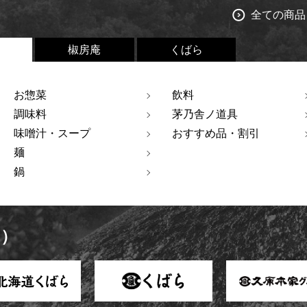
全ての商品
椒房庵
くばら
お惣菜
飲料
調味料
茅乃舎ノ道具
味噌汁・スープ
おすすめ品・割引
麺
鍋
ト）