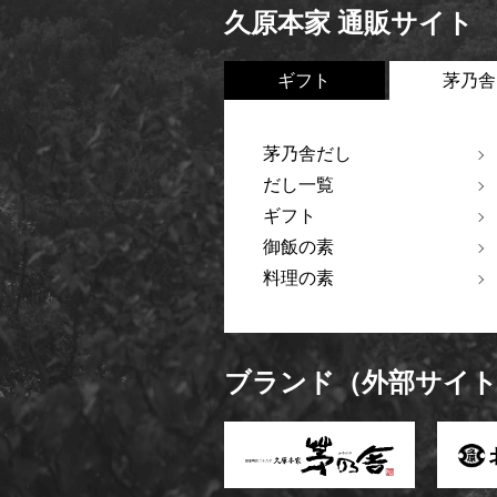
久原本家 通販サイト
ギフト
茅乃舎
茅乃舎だし
だし一覧
ギフト
御飯の素
料理の素
ブランド（外部サイ