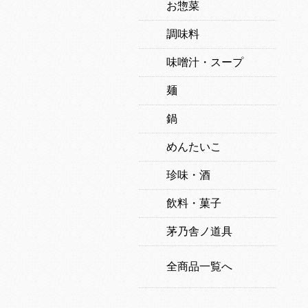
お惣菜
調味料
味噌汁・スープ
麺
鍋
めんたいこ
珍味・酒
飲料・菓子
茅乃舎ノ道具
全商品一覧へ