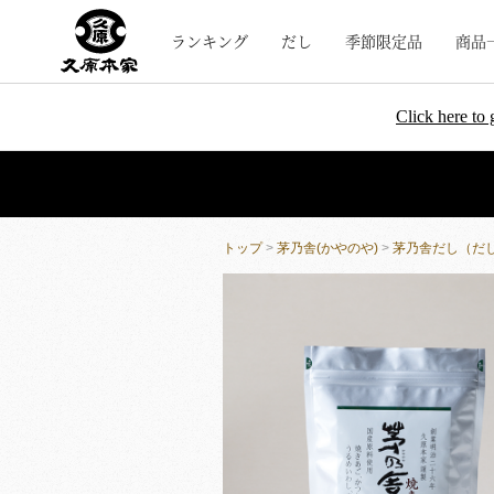
ランキング
だし
季節限定品
商品
Click here to 
トップ
>
茅乃舎(かやのや)
>
茅乃舎だし（だ