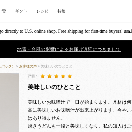
一覧
ギフト
レシピ
特集
go directly to U.S. online shop. Free shipping for first-time buyers! u
地震・台風の影響によるお届け遅延につきまして
しパック）
>
お客様の声
> 美味しいのひとこと
評価：
美味しいのひとこと
美味しいお味噌汁で一日が始まります。具材は何
高に美味しいお味噌汁が出来上がります。今やこ
はあり得ません。
焼きうどんも一段と美味しくなり、私の知人はご