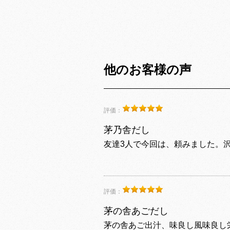
他のお客様の声
評価：
茅乃舎だし
友達3人で今回は、頼みました。
評価：
茅の舎あごだし
茅の舎あご出汁、味良し風味良し