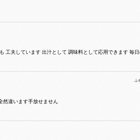
。
も 工夫しています 出汁として 調味料として応用できます 毎
ふ
全然違います手放せません