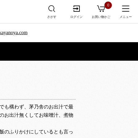
0
さがす
ログイン
お買い物かご
メニュー
sa.kayanoya.com
でも構わず、茅乃舎のお出汁で最
のお出汁無くしてお味噌汁、煮物
飯のふりかけにしているとも言っ