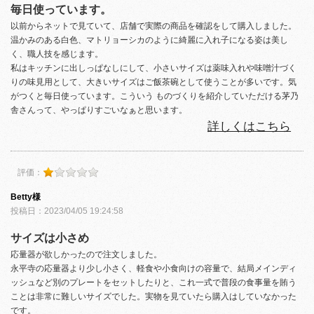
毎日使っています。
以前からネットで見ていて、店舗で実際の商品を確認をして購入しました。
温かみのある白色、マトリョーシカのように綺麗に入れ子になる姿は美し
く、職人技を感じます。
私はキッチンに出しっぱなしにして、小さいサイズは薬味入れや味噌汁づく
りの味見用として、大きいサイズはご飯茶碗として使うことが多いです。気
がつくと毎日使っています。こういう ものづくりを紹介していただける茅乃
舎さんって、やっぱりすごいなぁと思います。
詳しくはこちら
評価：
Betty様
投稿日：2023/04/05 19:24:58
サイズは小さめ
応量器が欲しかったので注文しました。
永平寺の応量器より少し小さく、軽食や小食向けの容量で、結局メインディ
ッシュなど別のプレートをセットしたりと、これ一式で普段の食事量を賄う
ことは非常に難しいサイズでした。実物を見ていたら購入はしていなかった
です。