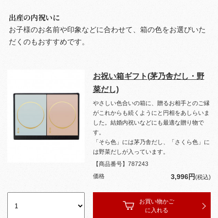
出産の内祝いに
お子様のお名前や印象などに合わせて、箱の色をお選びいた
だくのもおすすめです。
お祝い箱ギフト(茅乃舎だし・野
菜だし)
やさしい色合いの箱に、贈るお相手とのご縁
がこれからも続くようにと円相をあしらいま
した。結婚内祝いなどにも最適な贈り物で
す。
「そら色」には茅乃舎だし、「さくら色」に
は野菜だしが入っています。
【商品番号】
787243
価格
3,996円
(税込)
お買い物かご
に入れる