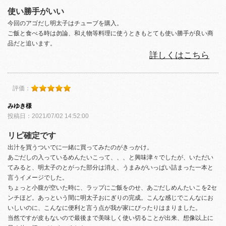
使い勝手がいい
今回のアゴだし明太子はチューブを購入。
ご飯と食べる時は勿論、和え物等料理に使うときもとても使い勝手が良い商
品だと追います。
詳しくはこちら
評価：
みゆき様
投稿日：2021/07/02 14:52:00
リピ確定です
出汁を買うついでに一緒に買ってみたのがきっかけ。
あごだしの入っているめんたいこって、、、と興味津々でしたが、いただい
てみると、明太子のとがった部分は消え、うまみがいっぱい詰まった一本と
言うイメージでした。
ちょっと小腹が空いた時に、ラップにご飯をのせ、あごだしめんたいこを2セ
ンチほど。あっという間に明太子おにぎりの完成。こんな感じでこんなにお
いしいのに、こんなに便利と言う点が我が家にぴったりはまりました。
当然ですが皮もないので最後まで美味しく使い切ることが出来、想像以上に