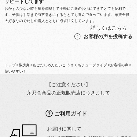
リピートしてます
おかずの少ない時も量を調整して手軽にご飯のお供にできてとても便利で
す。子供は手巻きで海苔巻きにするととても喜んで食べています。家族全員
大好きなのでだしの購入とともに必ず注文しています。
詳しくはこちら
お客様の声を投稿する
トップ
>
椒房庵
>
あごだしめんたいこ うまくちチューブタイプ
>
お客様の声
>
使いやすい！
【ご注意ください】
茅乃舎商品の正規販売店につきまして
ご利用ガイド
お届けに関して