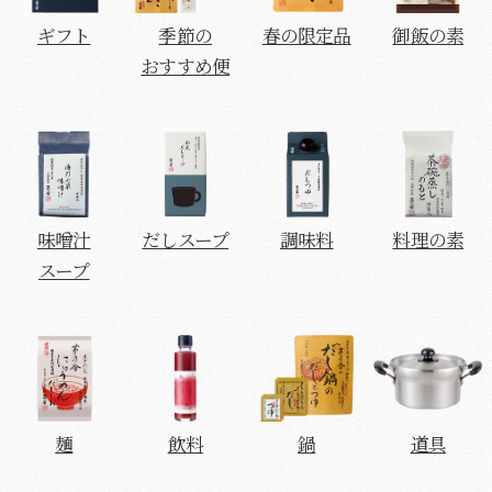
ギフト
季節の
春の限定品
御飯の素
おすすめ便
味噌汁
だしスープ
調味料
料理の素
スープ
麺
飲料
鍋
道具