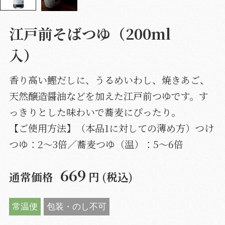
江戸前そばつゆ（200ml
入）
香り高い鰹だしに、うるめいわし、焼きあご、
天然醸造醤油などを加えた江戸前つゆです。す
っきりとした味わいで蕎麦にぴったり。
【ご使用方法】（本品1に対しての薄め方）つけ
つゆ：2〜3倍／蕎麦つゆ（温）：5〜6倍
669
通常価格
円 (税込)
常温便
包装・のし不可