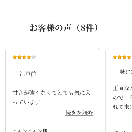
お客様の声（8件）
味に
江戸前
正直な
甘さが強くなくてとても気に入
ので 
っています
れて来
続きを読む
の味で
らいに
ニャンニャン様