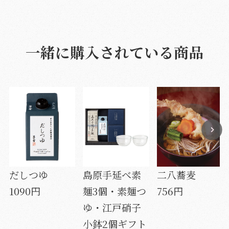
一緒に購入されている商品
だしつゆ
島原手延べ素
二八蕎麦
1090円
麺3個・素麺つ
756円
ゆ・江戸硝子
小鉢2個ギフト