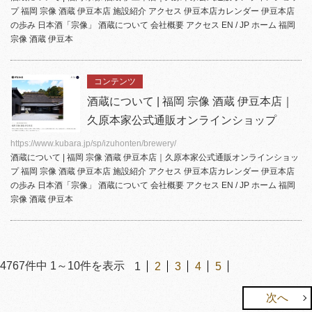
プ 福岡 宗像 酒蔵
伊豆本店
施設紹介 アクセス
伊豆本店
カレンダー
伊豆本店
の歩み 日本酒「宗像」 酒蔵について 会社概要 アクセス EN / JP ホーム 福岡
宗像 酒蔵 伊豆本
コンテンツ
酒蔵について | 福岡 宗像 酒蔵 伊豆本店｜
久原本家公式通販オンラインショップ
https://www.kubara.jp/sp/izuhonten/brewery/
酒蔵について | 福岡 宗像 酒蔵
伊豆本店
｜久原本家公式通販オンラインショッ
プ 福岡 宗像 酒蔵
伊豆本店
施設紹介 アクセス
伊豆本店
カレンダー
伊豆本店
の歩み 日本酒「宗像」 酒蔵について 会社概要 アクセス EN / JP ホーム 福岡
宗像 酒蔵 伊豆本
4767
件中
1
～
10
件を表示
1
2
3
4
5
次へ