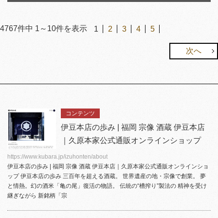
4767
件中
1
～
10
件を表示
1
2
3
4
5
次へ
コンテンツ
伊豆本店の歩み | 福岡 宗像 酒蔵 伊豆本店
｜久原本家公式通販オンラインショップ
https://www.kubara.jp/izuhonten/about
伊豆本店
の歩み | 福岡 宗像 酒蔵
伊豆本店
｜久原本家公式通販オンラインショ
ップ
伊豆本店
の歩み 三百年を超える酒蔵。 世界遺産の地・宗像で創業。 夢
と情熱。幻の酒米「亀の尾」復活の物語。 伝統の“槽搾り”製法の 精神を受け
継ぎながら 新銘柄「宗