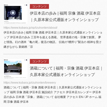
コンテンツ
伊豆本店の歩み | 福岡 宗像 酒蔵 伊豆本店
｜久原本家公式通販オンラインショップ
https://www.kubara.jp/sp/izuhonten/about/
伊豆本店
の歩み | 福岡 宗像 酒蔵
伊豆本店
｜久原本家公式通販オンラインショ
ップ
伊豆本店
の歩み 三百年を超える酒蔵。 世界遺産の地・宗像で創業。 夢
と情熱。幻の酒米「亀の尾」復活の物語。 伝統の“槽搾り”製法の 精神を受け
継ぎながら 新銘柄「宗
コンテンツ
酒蔵について | 福岡・宗像 酒蔵 伊豆本店｜
久原本家公式通販オンラインショップ
https://www.kubara.jp/izuhonten/brewery
酒蔵について | 福岡・宗像 酒蔵
伊豆本店
｜久原本家公式通販オンラインショ
ップ 福岡 宗像 酒蔵
伊豆本店
施設紹介 アクセス
伊豆本店
カレンダー
伊豆本
店
の歩み 日本酒「宗像」 酒蔵について 会社概要 アクセス EN / JP ホーム 福
岡 宗像 酒蔵 伊豆本