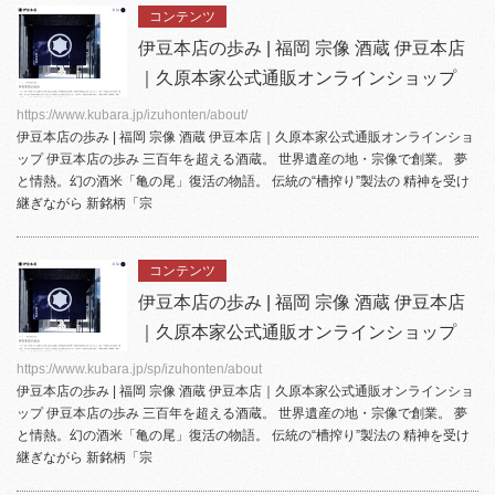
コンテンツ
伊豆本店の歩み | 福岡 宗像 酒蔵 伊豆本店
｜久原本家公式通販オンラインショップ
https://www.kubara.jp/izuhonten/about/
伊豆本店
の歩み | 福岡 宗像 酒蔵
伊豆本店
｜久原本家公式通販オンラインショ
ップ
伊豆本店
の歩み 三百年を超える酒蔵。 世界遺産の地・宗像で創業。 夢
と情熱。幻の酒米「亀の尾」復活の物語。 伝統の“槽搾り”製法の 精神を受け
継ぎながら 新銘柄「宗
コンテンツ
伊豆本店の歩み | 福岡 宗像 酒蔵 伊豆本店
｜久原本家公式通販オンラインショップ
https://www.kubara.jp/sp/izuhonten/about
伊豆本店
の歩み | 福岡 宗像 酒蔵
伊豆本店
｜久原本家公式通販オンラインショ
ップ
伊豆本店
の歩み 三百年を超える酒蔵。 世界遺産の地・宗像で創業。 夢
と情熱。幻の酒米「亀の尾」復活の物語。 伝統の“槽搾り”製法の 精神を受け
継ぎながら 新銘柄「宗