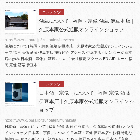
コンテンツ
酒蔵について | 福岡・宗像 酒蔵 伊豆本店｜
久原本家公式通販オンラインショップ
https://www.kubara.jp/izuhonten/brewery/
酒蔵について | 福岡・宗像 酒蔵
伊豆本店
｜久原本家公式通販オンラインショ
ップ 福岡 宗像 酒蔵
伊豆本店
施設紹介 アクセス
伊豆本店
カレンダー
伊豆本
店
の歩み 日本酒「宗像」 酒蔵について 会社概要 アクセス EN / JP ホーム 福
岡 宗像 酒蔵 伊豆本
コンテンツ
日本酒「宗像」について | 福岡 宗像 酒蔵
伊豆本店｜久原本家公式通販オンラインシ
ョップ
https://www.kubara.jp/izuhonten/munakata
日本酒「宗像」について | 福岡 宗像 酒蔵
伊豆本店
｜久原本家公式通販オンラ
インショップ 日本酒「宗像」について 日本酒・宗像
伊豆本店
のお酒 特別な
気持ちを 伝えるギフトに 酒造りのこだわり
伊豆本店
の歩み 日本酒「宗像」