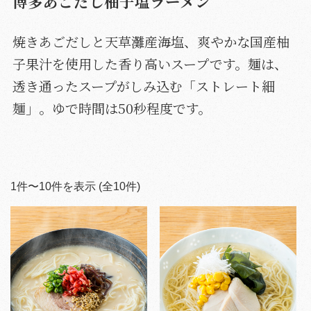
博多あごだし柚子塩ラーメン
焼きあごだしと天草灘産海塩、爽やかな国産柚
子果汁を使用した香り高いスープです。麺は、
透き通ったスープがしみ込む「ストレート細
麺」。ゆで時間は50秒程度です。
1
件〜
10
件を表示 (全
10
件)