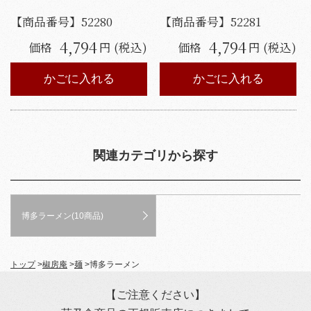
【商品番号】
52280
【商品番号】
52281
4,794
4,794
価格
円 (税込)
価格
円 (税込)
かごに入れる
かごに入れる
関連カテゴリから探す
博多ラーメン(10商品)
トップ
>
椒房庵
>
麺
>
博多ラーメン
【ご注意ください】