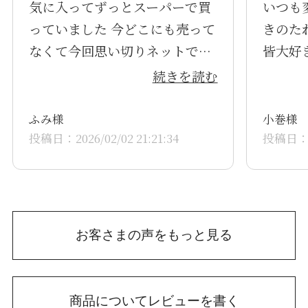
気に入ってずっとスーパーで買
いつも
っていました 今どこにも売って
きのた
なくて今回思い切りネットで注
皆大好き
文しました 文句なしの味です
続きを読む
ふみ様
小巻様
投稿日：2026/02/02 21:21:34
投稿日：20
お客さまの声をもっと見る
商品についてレビューを書く