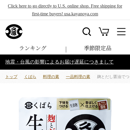
Click here to go directly to U.S. online shop. Free shipping for
first-time buyers! usa.kayanoya.com
ランキング
季節限定品
地震・台風の影響によるお届け遅延につきまして
トップ
くばら
料理の素
一品料理の素
麹とだし醤油でつ