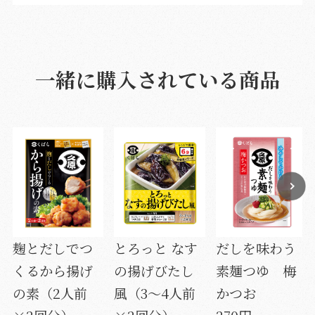
一緒に購入されている商品
麹とだしでつ
とろっと なす
だしを味わう
くるから揚げ
の揚げびたし
素麺つゆ 梅
の素（2人前
風（3～4人前
かつお