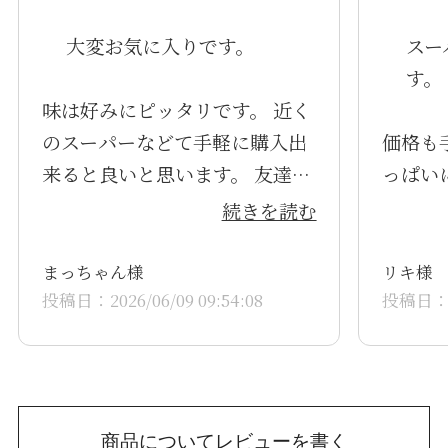
大変お気に入りです。
スー
す。
味は好みにピッタリです。 近く
のスーパーなどて手軽に購入出
価格も
来ると良いと思います。 友達に
っぱい
も勧めるたいと思っています。
続きを読む
まっちゃん様
リキ様
投稿日：2026/06/09 09:54:08
投稿日：20
商品についてレビューを書く